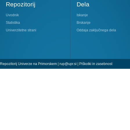
Repozitorij
Dela
Uvodnik
Iskanje
Statistika
Brskanje
Univerzitetne strani
Oddaja zaključnega dela
Repozitorij Univerze na Primorskem |
rup@upr.si
|
Piškotki in zasebnost