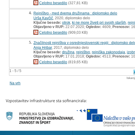
Celotno besedilo
(327,81 KB)
4.
Rejništvo - med dvema družinama : diplomsko delo
Urša Kavčič
, 2020, diplomsko delo
Ključne besede:
otrok
,
ki ne more živeti pri svojih starših
,
rejn
Objavljeno v RUP:
22.07.2020;
Ogledov:
4609;
Prenosov:
16
Celotno besedilo
(909,03 KB)
5.
Značilnosti rejništva v osrednjeslovenski regiji : diplomsko del
Anja Hribar
, 2017, diplomsko delo
Ključne besede:
družina
,
rejništvo
,
rejniška zakonodaja
,
izobr
Objavljeno v RUP:
17.01.2018;
Ogledov:
4513;
Prenosov:
10
Celotno besedilo
(819,65 KB)
1 - 5 / 5
Iskan
Na vrh