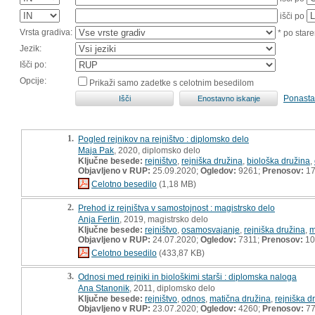
išči po
Vrsta gradiva:
* po stare
Jezik:
Išči po:
Opcije:
Prikaži samo zadetke s celotnim besedilom
Ponasta
1.
Pogled rejnikov na rejništvo : diplomsko delo
Maja Pak
, 2020, diplomsko delo
Ključne besede:
rejništvo
,
rejniška družina
,
biološka družina
,
Objavljeno v RUP:
25.09.2020;
Ogledov:
9261;
Prenosov:
17
Celotno besedilo
(1,18 MB)
2.
Prehod iz rejništva v samostojnost : magistrsko delo
Anja Ferlin
, 2019, magistrsko delo
Ključne besede:
rejništvo
,
osamosvajanje
,
rejniška družina
,
m
Objavljeno v RUP:
24.07.2020;
Ogledov:
7311;
Prenosov:
10
Celotno besedilo
(433,87 KB)
3.
Odnosi med rejniki in biološkimi starši : diplomska naloga
Ana Stanonik
, 2011, diplomsko delo
Ključne besede:
rejništvo
,
odnos
,
matična družina
,
rejniška d
Objavljeno v RUP:
23.07.2020;
Ogledov:
4260;
Prenosov:
7