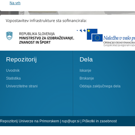
Na vrh
Repozitorij
Dela
Uvodnik
Iskanje
Statistika
Brskanje
Univerzitetne strani
Oddaja zaključnega dela
Repozitorij Univerze na Primorskem |
rup@upr.si
|
Piškotki in zasebnost