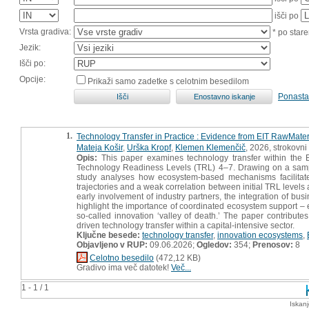
išči po
Vrsta gradiva:
* po stare
Jezik:
Išči po:
Opcije:
Prikaži samo zadetke s celotnim besedilom
Ponasta
1.
Technology Transfer in Practice : Evidence from EIT RawMate
Mateja Košir
,
Urška Kropf
,
Klemen Klemenčič
, 2026, strokovni
Opis:
This paper examines technology transfer within the E
Technology Readiness Levels (TRL) 4–7. Drawing on a sampl
study analyses how ecosystem-based mechanisms facilitate 
trajectories and a weak correlation between initial TRL levels
early involvement of industry partners, the integration of busi
highlight the importance of coordinated ecosystem support –
so-called innovation ‘valley of death.’ The paper contribute
driven technology transfer within a capital-intensive sector.
Ključne besede:
technology transfer
,
innovation ecosystems
,
Objavljeno v RUP:
09.06.2026;
Ogledov:
354;
Prenosov:
8
Celotno besedilo
(472,12 KB)
Gradivo ima več datotek!
Več...
1 - 1 / 1
Iskan