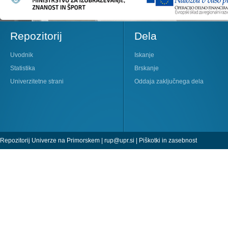
Repozitorij
Dela
Uvodnik
Iskanje
Statistika
Brskanje
Univerzitetne strani
Oddaja zaključnega dela
Repozitorij Univerze na Primorskem |
rup@upr.si
|
Piškotki in zasebnost