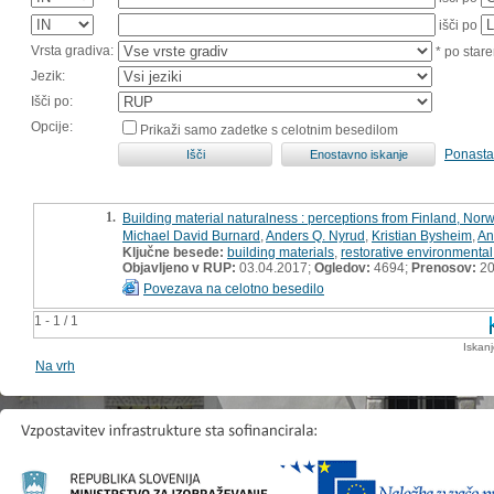
išči po
Vrsta gradiva:
* po stare
Jezik:
Išči po:
Opcije:
Prikaži samo zadetke s celotnim besedilom
Ponasta
1.
Building material naturalness : perceptions from Finland, No
Michael David Burnard
,
Anders Q. Nyrud
,
Kristian Bysheim
,
An
Ključne besede:
building materials
,
restorative environmenta
Objavljeno v RUP:
03.04.2017;
Ogledov:
4694;
Prenosov:
20
Povezava na celotno besedilo
1 - 1 / 1
Iskan
Na vrh