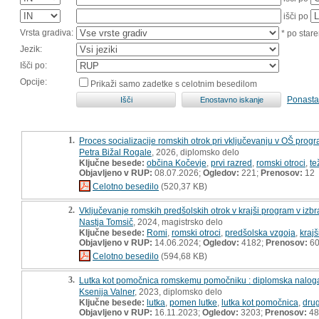
išči po
Vrsta gradiva:
* po stare
Jezik:
Išči po:
Opcije:
Prikaži samo zadetke s celotnim besedilom
Ponasta
1.
Proces socializacije romskih otrok pri vključevanju v OŠ prog
Petra Bižal Rogale
, 2026, diplomsko delo
Ključne besede:
občina Kočevje
,
prvi razred
,
romski otroci
,
te
Objavljeno v RUP:
08.07.2026;
Ogledov:
221;
Prenosov:
12
Celotno besedilo
(520,37 KB)
2.
Vključevanje romskih predšolskih otrok v krajši program v izbr
Nastja Tomsič
, 2024, magistrsko delo
Ključne besede:
Romi
,
romski otroci
,
predšolska vzgoja
,
kraj
Objavljeno v RUP:
14.06.2024;
Ogledov:
4182;
Prenosov:
6
Celotno besedilo
(594,68 KB)
3.
Lutka kot pomočnica romskemu pomočniku : diplomska nalog
Ksenija Valner
, 2023, diplomsko delo
Ključne besede:
lutka
,
pomen lutke
,
lutka kot pomočnica
,
dru
Objavljeno v RUP:
16.11.2023;
Ogledov:
3203;
Prenosov:
48