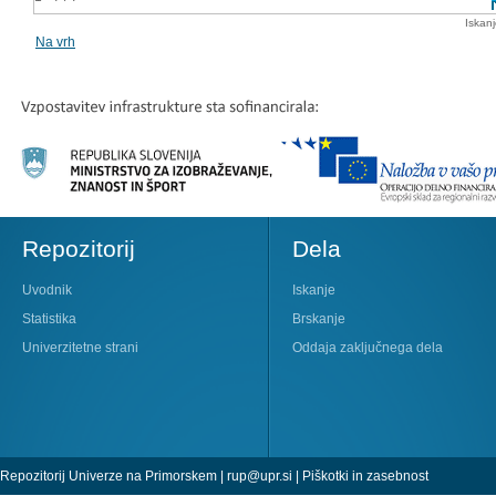
Iskan
Na vrh
Repozitorij
Dela
Uvodnik
Iskanje
Statistika
Brskanje
Univerzitetne strani
Oddaja zaključnega dela
Repozitorij Univerze na Primorskem |
rup@upr.si
|
Piškotki in zasebnost