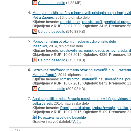
Celotno besedilo
(1,22 MB)
4.
Mnenja romskih staršev o inovativnih pristopih na področju vkl
Petra Zgonec
, 2016, diplomsko delo
Ključne besede:
romski otroci
,
romski starši
,
predšolski progr
Objavljeno v RUP:
23.07.2020;
Ogledov:
3416;
Prenosov:
5
Celotno besedilo
(546,88 KB)
5.
Pomoč romskim otrokom pri šolanju : diplomsko delo
Ines Skol
, 2014, diplomsko delo
Ključne besede:
prostovoljstvo
,
romski otroci
,
osnovna šola
,
d
Objavljeno v RUP:
10.07.2015;
Ogledov:
4336;
Prenosov:
13
Celotno besedilo
(275,57 KB)
6.
Jezikovne zmožnosti romskih otrok pri slovenščini v 1. razred
Martina Rupčič
, 2014, diplomsko delo
Ključne besede:
romski otroci
,
materinščina
,
slovenščina
,
pou
Objavljeno v RUP:
10.07.2015;
Ogledov:
8473;
Prenosov:
13
Celotno besedilo
(802,03 KB)
7.
Analiza politike izobraževanja romskih otrok v luči pravičnosti
Jelka Jelšek
, 2014, magistrsko delo
Ključne besede:
Romi
,
romski otroci
,
izobraževanje
,
politika
,
Objavljeno v RUP:
10.07.2015;
Ogledov:
5109;
Prenosov:
21
Povezava na celotno besedilo
Gradivo ima več datotek!
Več...
1 - 7 / 7