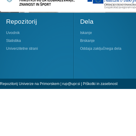
Repozitorij
Dela
Uvodnik
Iskanje
Statistika
Brskanje
Univerzitetne strani
Oddaja zaključnega dela
Repozitorij Univerze na Primorskem |
rup@upr.si
|
Piškotki in zasebnost