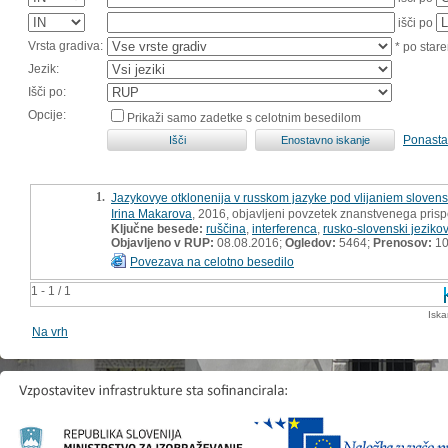
išči po
Vrsta gradiva:
* po stare
Jezik:
Išči po:
Opcije:
Prikaži samo zadetke s celotnim besedilom
Ponasta
1.
Jazykovye otklonenija v russkom jazyke pod vlijaniem sloven
Irina Makarova
, 2016, objavljeni povzetek znanstvenega pris
Ključne besede:
ruščina
,
interferenca
,
rusko-slovenski jezikovn
Objavljeno v RUP:
08.08.2016;
Ogledov:
5464;
Prenosov:
10
Povezava na celotno besedilo
1 - 1 / 1
Iska
Na vrh