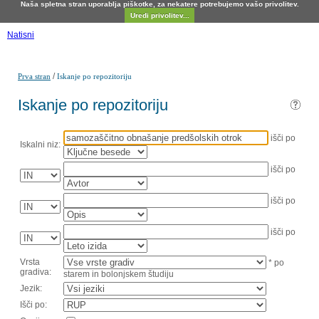
Naša spletna stran uporablja piškotke, za nekatere potrebujemo vašo privolitev.
Uredi privolitev...
Natisni
/
Prva stran
Iskanje po repozitoriju
Iskanje po repozitoriju
išči po
Iskalni niz:
išči po
išči po
išči po
Vrsta
* po
gradiva:
starem in bolonjskem študiju
Jezik:
Išči po: