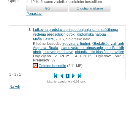
Opcije:
Prikaži samo zadetke s celotnim besedilom
Ponastavi
1.
Lutkovna predstava pri spodbujanju samozaščitnega
vedenja predšolskih otrok : diplomska naloga
Maša Cefera
, 2015, diplomsko delo
Ključne besede:
trgovina z ljudmi
,
Gledališče zatiranh
Augusta Boala
,
samozaščitno obnašanje predšolskih
otrok
,
lutkovne predstave
,
aktualizacija klasične pravljice
Objavljeno v RUP:
14.10.2015;
Ogledov:
5021;
Prenosov:
39
Celotno besedilo
(2,11 MB)
1 - 1 / 1
1
Iskanje izvedeno v 0.01 sek.
Na vrh