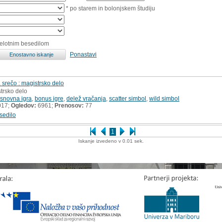
* po starem in bolonjskem študiju
celotnim besedilom
Ponastavi
 srečo : magistrsko delo
strsko delo
snovna igra
,
bonus igre
,
delež vračanja
,
scatter simbol
,
wild simbol
017;
Ogledov:
6961;
Prenosov:
77
sedilo
1
Iskanje izvedeno v 0.01 sek.