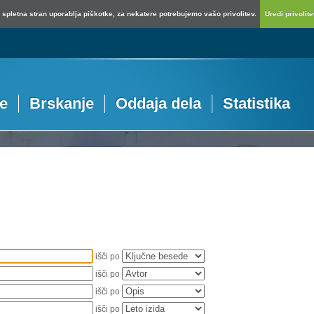
spletna stran uporablja piškotke, za nekatere potrebujemo vašo privolitev.
Uredi privolitev
je
Brskanje
Oddaja dela
Statistika
išči po
išči po
išči po
išči po