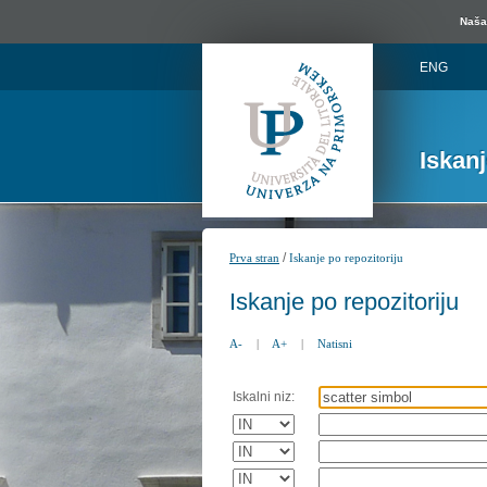
Naša 
ENG
Iskan
/
Prva stran
Iskanje po repozitoriju
Iskanje po repozitoriju
A-
|
A+
|
Natisni
Iskalni niz: