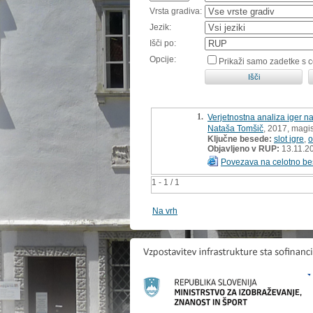
Vrsta gradiva:
Jezik:
Išči po:
Opcije:
Prikaži samo zadetke s 
1.
Verjetnostna analiza iger na
Nataša Tomšič
, 2017, magi
Ključne besede:
slot igre
,
o
Objavljeno v RUP:
13.11.2
Povezava na celotno be
1 - 1 / 1
Na vrh