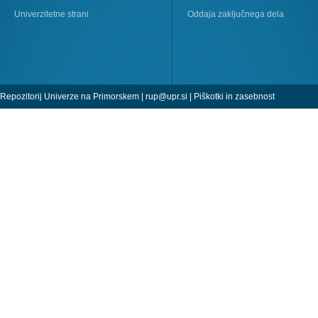
Univerzitetne strani
Oddaja zaključnega dela
Repozitorij Univerze na Primorskem |
rup@upr.si
|
Piškotki in zasebnost