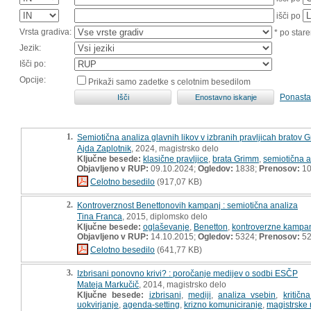
išči po
Vrsta gradiva:
* po stare
Jezik:
Išči po:
Opcije:
Prikaži samo zadetke s celotnim besedilom
Ponasta
1.
Semiotična analiza glavnih likov v izbranih pravljicah bratov 
Ajda Zaplotnik
, 2024, magistrsko delo
Ključne besede:
klasične pravljice
,
brata Grimm
,
semiotična a
Objavljeno v RUP:
09.10.2024;
Ogledov:
1838;
Prenosov:
10
Celotno besedilo
(917,07 KB)
2.
Kontroverznost Benettonovih kampanj : semiotična analiza
Tina Franca
, 2015, diplomsko delo
Ključne besede:
oglaševanje
,
Benetton
,
kontroverzne kampa
Objavljeno v RUP:
14.10.2015;
Ogledov:
5324;
Prenosov:
5
Celotno besedilo
(641,77 KB)
3.
Izbrisani ponovno krivi? : poročanje medijev o sodbi ESČP
Mateja Markučič
, 2014, magistrsko delo
Ključne besede:
izbrisani
,
mediji
,
analiza vsebin
,
kritičn
uokvirjanje
,
agenda-setting
,
krizno komuniciranje
,
magistrske