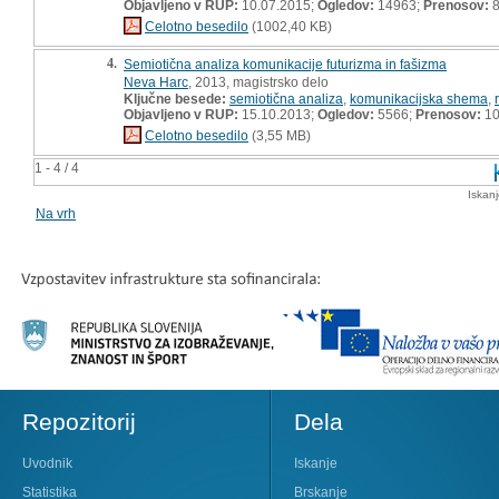
Objavljeno v RUP:
10.07.2015;
Ogledov:
14963;
Prenosov:
8
Celotno besedilo
(1002,40 KB)
4.
Semiotična analiza komunikacije futurizma in fašizma
Neva Harc
, 2013, magistrsko delo
Ključne besede:
semiotična analiza
,
komunikacijska shema
,
Objavljeno v RUP:
15.10.2013;
Ogledov:
5566;
Prenosov:
10
Celotno besedilo
(3,55 MB)
1 - 4 / 4
Iskan
Na vrh
Repozitorij
Dela
Uvodnik
Iskanje
Statistika
Brskanje