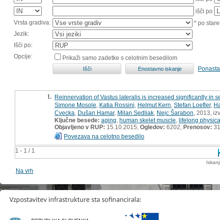
išči po
Vrsta gradiva:
* po stare
Jezik:
Išči po:
Opcije:
Prikaži samo zadetke s celotnim besedilom
Ponasta
1.
Reinnervation of Vastus lateralis is increased significantly in s
Simone Mosole
,
Katia Rossini
,
Helmut Kern
,
Stefan Loefler
,
H
Cvecka
,
Dušan Hamar
,
Milan Sedliak
,
Nejc Šarabon
, 2013, iz
Ključne besede:
aging
,
human skelet muscle
,
lifelong physic
Objavljeno v RUP:
15.10.2015;
Ogledov:
6202;
Prenosov:
31
Povezava na celotno besedilo
1 - 1 / 1
Iskan
Na vrh