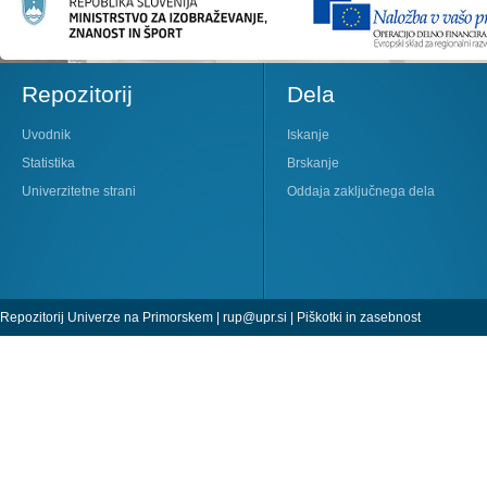
Repozitorij
Dela
Uvodnik
Iskanje
Statistika
Brskanje
Univerzitetne strani
Oddaja zaključnega dela
Repozitorij Univerze na Primorskem |
rup@upr.si
|
Piškotki in zasebnost