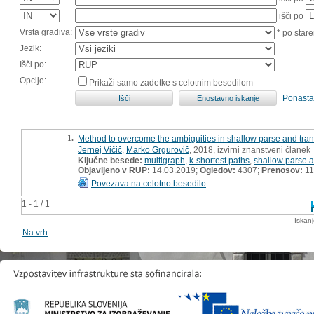
išči po
Vrsta gradiva:
* po stare
Jezik:
Išči po:
Opcije:
Prikaži samo zadetke s celotnim besedilom
Ponasta
1.
Method to overcome the ambiguities in shallow parse and tran
Jernej Vičič
,
Marko Grgurovič
, 2018, izvirni znanstveni članek
Ključne besede:
multigraph
,
k-shortest paths
,
shallow parse 
Objavljeno v RUP:
14.03.2019;
Ogledov:
4307;
Prenosov:
11
Povezava na celotno besedilo
1 - 1 / 1
Iskan
Na vrh