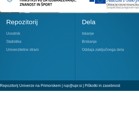
Repozitorij
Dela
Uvodnik
Iskanje
Statistika
Brskanje
Univerzitetne strani
Oddaja zaključnega dela
Repozitorij Univerze na Primorskem |
rup@upr.si
|
Piškotki in zasebnost