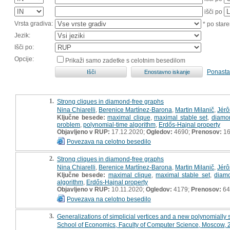
išči po
Vrsta gradiva:
* po stare
Jezik:
Išči po:
Opcije:
Prikaži samo zadetke s celotnim besedilom
Ponasta
1.
Strong cliques in diamond-free graphs
Nina Chiarelli
,
Berenice Martínez-Barona
,
Martin Milanič
,
Jér
Ključne besede:
maximal clique
,
maximal stable set
,
diamon
problem
,
polynomial-time algorithm
,
Erdős-Hajnal property
Objavljeno v RUP:
17.12.2020;
Ogledov:
4690;
Prenosov:
16
Povezava na celotno besedilo
2.
Strong cliques in diamond-free graphs
Nina Chiarelli
,
Berenice Martínez-Barona
,
Martin Milanič
,
Jér
Ključne besede:
maximal clique
,
maximal stable set
,
diamo
algorithm
,
Erdős-Hajnal property
Objavljeno v RUP:
10.11.2020;
Ogledov:
4179;
Prenosov:
64
Povezava na celotno besedilo
3.
Generalizations of simplicial vertices and a new polynomiall
School of Economics, Faculty of Computer Science, Moscow, 2