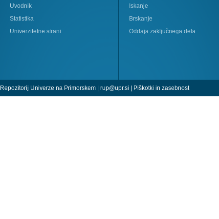
Uvodnik
Iskanje
Statistika
Brskanje
Univerzitetne strani
Oddaja zaključnega dela
Repozitorij Univerze na Primorskem |
rup@upr.si
|
Piškotki in zasebnost