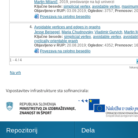
Martin Milanič
, 2019, predavanje na tuji univerzi
Ključne besede:
simplicial vertex
,
avoidable vertex
,
maximum 
Objavljeno v RUP:
03.09.2019;
Ogledov:
3757;
Prenosov:
2
Povezava na celotno besedilo
4.
Avoidable vertices and edges in graphs
Jesse Beisegel
,
Maria Chudnovsky
,
Vladimir Gurvich
,
Martin M
Ključne besede:
simplicial vertex
,
avoidable vertex
,
avoidab
cyclically orientable graph
Objavljeno v RUP:
20.08.2019;
Ogledov:
4352;
Prenosov:
16
Povezava na celotno besedilo
1 - 4 / 4
Iskan
Na vrh
Repozitorij
Dela