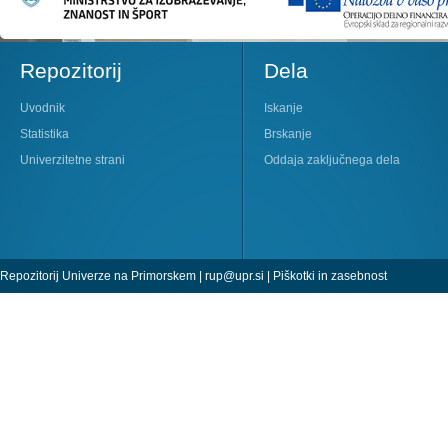
Repozitorij
Dela
Uvodnik
Iskanje
Statistika
Brskanje
Univerzitetne strani
Oddaja zaključnega dela
Repozitorij Univerze na Primorskem |
rup@upr.si
|
Piškotki in zasebnost