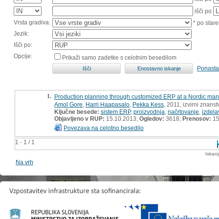
išči po
Vrsta gradiva:
* po stare
Jezik:
Išči po:
Opcije:
Prikaži samo zadetke s celotnim besedilom
Ponasta
1.
Production planning through customized ERP at a Nordic ma
Amol Gore
,
Harri Haapasalo
,
Pekka Kess
, 2011, izvirni znans
Ključne besede:
sistem ERP
,
proizvodnja
,
načrtovanje
,
izdela
Objavljeno v RUP:
15.10.2013;
Ogledov:
3618;
Prenosov:
15
Povezava na celotno besedilo
1 - 1 / 1
Iskan
Na vrh