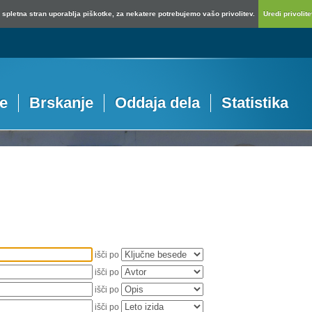
spletna stran uporablja piškotke, za nekatere potrebujemo vašo privolitev.
Uredi privolitev
je
Brskanje
Oddaja dela
Statistika
išči po
išči po
išči po
išči po