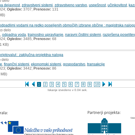
o delo
na dejavnost
,
zdravstveni sistemi
,
zdravstveno varstvo
,
uspešnost
,
učinkovitost
,
kaz
024;
Ogledov:
3707;
Prenosov:
131
MB)
 odpadlimi vodami na redko poseljenih območjih izbrane občine : magistrska nalog
ko delo
a
,
odpadna voda
,
trajnostno upravljanje
,
naravni čistilni sistemi
,
razpršena poselitev
024;
Ogledov:
3485;
Prenosov:
68
1 KB)
riptovalut : zaključna projektna naloga
o delo
te
,
finančni sistemi
,
ekonomski sistemi
,
gospodarstvo
,
transakcije
023;
Ogledov:
3442;
Prenosov:
86
 MB)
1
2
3
4
5
6
7
8
9
10
Iskanje izvedeno v 0.04 sek.