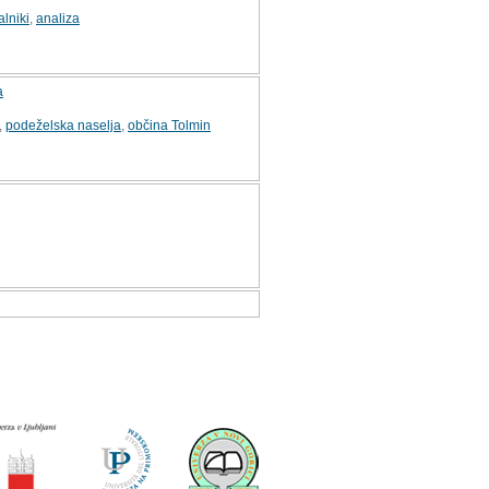
alniki
,
analiza
a
,
podeželska naselja
,
občina Tolmin