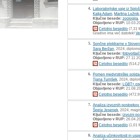
4.
Laboratorijske vaje iz Sploš
Katja Adam
,
Martina Lužnik
Ključne besede:
zoologija
,
Objavljeno v RUP:
10.03.2
Celotno besedilo
(7,31 
Gradivo ima več datotek!
Ve
5.
Sončne elektrarne v Sloveni
Sara Beržan
, 2024, diplom
Ključne besede:
fotovoltaič
Objavljeno v RUP:
27.11.2
Celotno besedilo
(514,2
6.
Pomen medvrstniške solidar
Tjana Turnšek
, 2024, diplo
Ključne besede:
LGBT+ os
Objavljeno v RUP:
21.08.2
Celotno besedilo
(472,9
7.
Analiza izvoznih postopkov 
Špela Jesenek
, 2024, magi
Ključne besede:
izvozni po
Objavljeno v RUP:
26.04.2
Celotno besedilo
(1,01 
8.
Analiza učinkovitosti in us