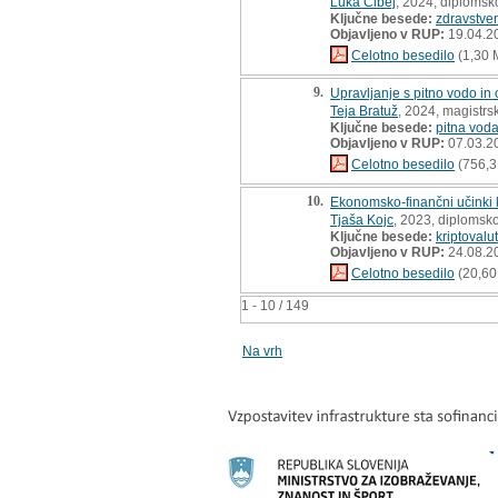
Luka Čibej
, 2024, diplomsk
Ključne besede:
zdravstve
Objavljeno v RUP:
19.04.2
Celotno besedilo
(1,30 
9.
Upravljanje s pitno vodo in
Teja Bratuž
, 2024, magistrs
Ključne besede:
pitna vod
Objavljeno v RUP:
07.03.2
Celotno besedilo
(756,3
10.
Ekonomsko-finančni učinki k
Tjaša Kojc
, 2023, diplomsk
Ključne besede:
kriptovalu
Objavljeno v RUP:
24.08.2
Celotno besedilo
(20,60
1 - 10 / 149
Na vrh