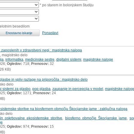
* po starem in bolonjskem študiju
celotnim besedilom
Ponastavi
zaposlenih v zdravstveni negi : magistrska naloga
, magistrsko delo
ija
,
informatika
,
medicinske sestre
,
digitalni sistemi
,
magistrske naloge
026;
Ogledov:
718;
Prenosov:
32
26 KB)
glasbe in vpliv razlage na priporočila : magistrsko delo
rsko delo
ni sistemi za glasbo
,
pop glasba
,
zaupanje in percepcija v model
,
magistrske nalog
025;
Ogledov:
1271;
Prenosov:
24
MB)
osistemske storitve na biosfernem območju Škocjanske jame : zaključna naloga
sko delo
 in oskrbovalne ekosistemske storitve
,
biosferno območje Škocjanske jame
,
so
ge
025;
Ogledov:
974;
Prenosov:
15
MB)