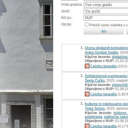
Vrsta gradiva:
Jezik:
Išči po:
Opcije:
Prikaži samo zadetke s 
1.
Ocena digitalnih kompetenc 
Anton Grmšek Svetlin
, 2026
Ključne besede:
digitalizac
Objavljeno v RUP:
21.02.2
Celotno besedilo
(1014,
2.
Sofisticiranost ocenjevanja 
Špela Čučko
, 2025, magist
Ključne besede:
priporočil
Objavljeno v RUP:
01.08.2
Celotno besedilo
(1,80 
3.
Kulturne in oskrbovalne ek
Tinka Terčon
, 2025, diplom
Ključne besede:
kulturne
anketiranje
,
zaključne nalo
Objavljeno v RUP:
01.08.2
Celotno besedilo
(4,17 