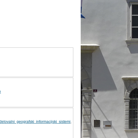
e
delovalni geografski informacijski sistemi
,