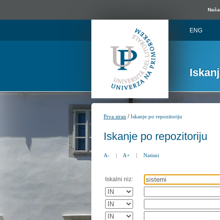
Naša 
ENG
Iskan
/
Prva stran
Iskanje po repozitoriju
Iskanje po repozitoriju
A-
|
A+
|
Natisni
Iskalni niz: