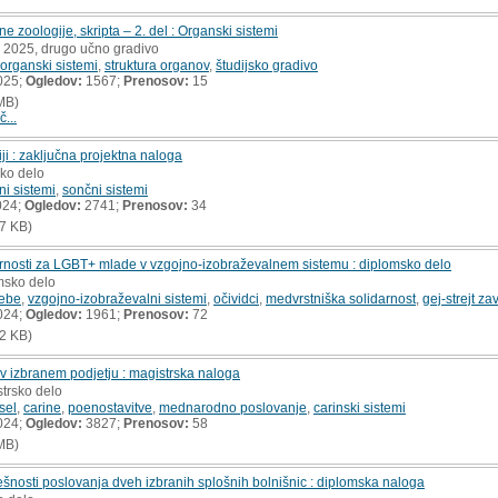
ne zoologije, skripta – 2. del : Organski sistemi
, 2025, drugo učno gradivo
organski sistemi
,
struktura organov
,
študijsko gradivo
025;
Ogledov:
1567;
Prenosov:
15
MB)
č...
ji : zaključna projektna naloga
sko delo
ni sistemi
,
sončni sistemi
024;
Ogledov:
2741;
Prenosov:
34
7 KB)
nosti za LGBT+ mlade v vzgojno-izobraževalnem sistemu : diplomsko delo
msko delo
ebe
,
vzgojno-izobraževalni sistemi
,
očividci
,
medvrstniška solidarnost
,
gej-strejt za
024;
Ogledov:
1961;
Prenosov:
72
2 KB)
v izbranem podjetju : magistrska naloga
strsko delo
sel
,
carine
,
poenostavitve
,
mednarodno poslovanje
,
carinski sistemi
024;
Ogledov:
3827;
Prenosov:
58
MB)
pešnosti poslovanja dveh izbranih splošnih bolnišnic : diplomska naloga