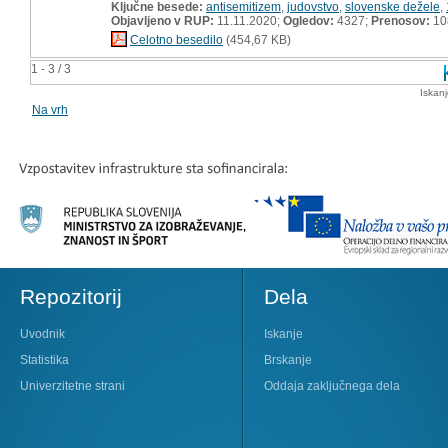
Ključne besede:
antisemitizem
,
judovstvo
,
slovenske dežele
,
Objavljeno v RUP:
11.11.2020;
Ogledov:
4327;
Prenosov:
10
Celotno besedilo
(454,67 KB)
1 - 3 / 3
Iskan
Na vrh
Repozitorij
Dela
Uvodnik
Iskanje
Statistika
Brskanje
Univerzitetne strani
Oddaja zaključnega dela