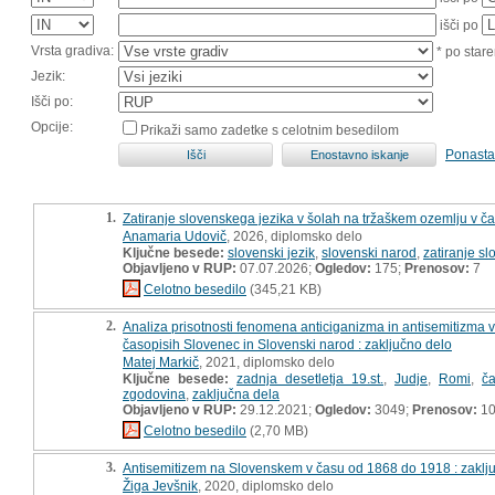
išči po
Vrsta gradiva:
* po stare
Jezik:
Išči po:
Opcije:
Prikaži samo zadetke s celotnim besedilom
Ponasta
1.
Zatiranje slovenskega jezika v šolah na tržaškem ozemlju v č
Anamaria Udovič
, 2026, diplomsko delo
Ključne besede:
slovenski jezik
,
slovenski narod
,
zatiranje s
Objavljeno v RUP:
07.07.2026;
Ogledov:
175;
Prenosov:
7
Celotno besedilo
(345,21 KB)
2.
Analiza prisotnosti fenomena anticiganizma in antisemitizma v
časopisih Slovenec in Slovenski narod : zaključno delo
Matej Markič
, 2021, diplomsko delo
Ključne besede:
zadnja desetletja 19.st.
,
Judje
,
Romi
,
ča
zgodovina
,
zaključna dela
Objavljeno v RUP:
29.12.2021;
Ogledov:
3049;
Prenosov:
10
Celotno besedilo
(2,70 MB)
3.
Antisemitizem na Slovenskem v času od 1868 do 1918 : zaklj
Žiga Jevšnik
, 2020, diplomsko delo