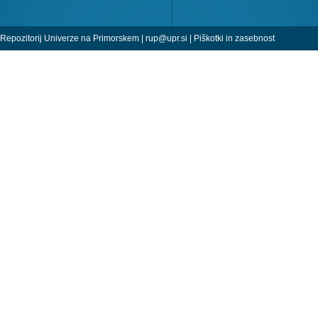
Repozitorij Univerze na Primorskem |
rup@upr.si
|
Piškotki in zasebnost