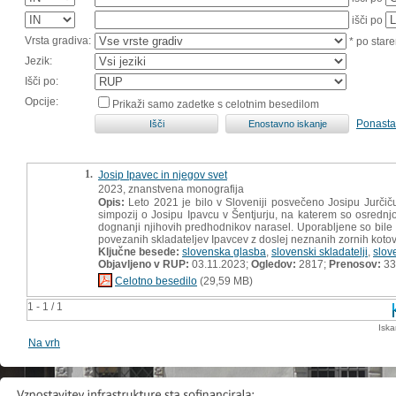
išči po
Vrsta gradiva:
* po stare
Jezik:
Išči po:
Opcije:
Prikaži samo zadetke s celotnim besedilom
Ponasta
1.
Josip Ipavec in njegov svet
2023, znanstvena monografija
Opis:
Leto 2021 je bilo v Sloveniji posvečeno Josipu Jurči
simpozij o Josipu Ipavcu v Šentjurju, na katerem so osrednjo
dognanji njihovih predhodnikov narasel. Uporabljene so bile 
povezanih skladateljev Ipavcev z doslej neznanih zornih kotov
Ključne besede:
slovenska glasba
,
slovenski skladatelji
,
slov
Objavljeno v RUP:
03.11.2023;
Ogledov:
2817;
Prenosov:
33
Celotno besedilo
(29,59 MB)
1 - 1 / 1
Iska
Na vrh