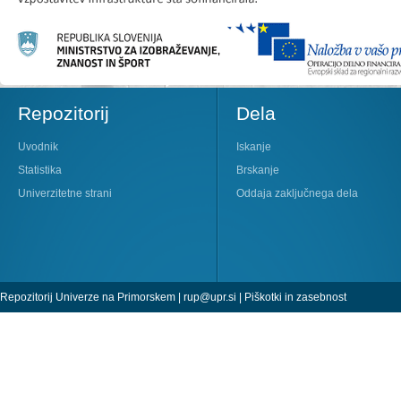
Repozitorij
Dela
Uvodnik
Iskanje
Statistika
Brskanje
Univerzitetne strani
Oddaja zaključnega dela
Repozitorij Univerze na Primorskem |
rup@upr.si
|
Piškotki in zasebnost