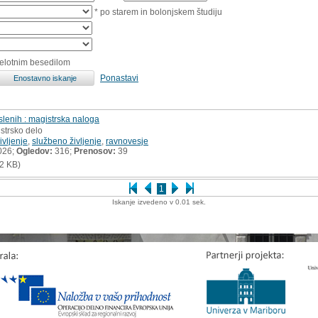
* po starem in bolonjskem študiju
celotnim besedilom
Ponastavi
slenih : magistrska naloga
strsko delo
vljenje
,
službeno življenje
,
ravnovesje
026;
Ogledov:
316;
Prenosov:
39
2 KB)
1
Iskanje izvedeno v 0.01 sek.