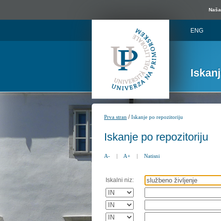
Naša 
ENG
Iskan
/
Prva stran
Iskanje po repozitoriju
Iskanje po repozitoriju
A-
|
A+
|
Natisni
Iskalni niz: