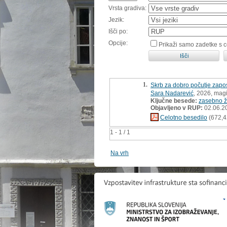
Vrsta gradiva:
Jezik:
Išči po:
Opcije:
Prikaži samo zadetke s 
1.
Skrb za dobro počutje zapo
Sara Nadarević
, 2026, magi
Ključne besede:
zasebno ži
Objavljeno v RUP:
02.06.2
Celotno besedilo
(672,4
1 - 1 / 1
Na vrh