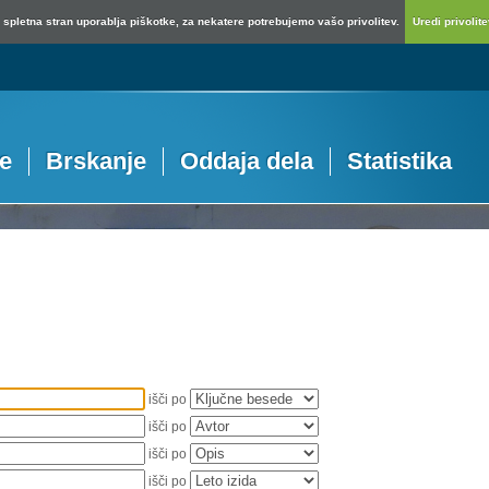
spletna stran uporablja piškotke, za nekatere potrebujemo vašo privolitev.
Uredi privolitev
je
Brskanje
Oddaja dela
Statistika
išči po
išči po
išči po
išči po