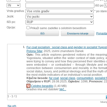
išči po
Vrsta gradiva:
* po stare
Jezik:
Išči po:
Opcije:
Prikaži samo zadetke s celotnim besedilom
Ponasta
1.
Fur coat socialism : social class and gender in socialist Yugos
Polona Sitar
, 2025, izvirni znanstveni članek
Opis:
This article explores gendered notions of the meaning,
Yugoslavia, situated within the wider context of state policy
were trying to convey and how they perceived their identities 
were embodied – or contradicted – through lifestyle and ima
connection between consumerism and morality in the formation
social status, luxury, and political ideology and that the myth 
the most visible indicators of an individual’s social position.
Ključne besede:
fur coat
,
social class
,
consumption
,
socialist
Objavljeno v RUP:
28.08.2025;
Ogledov:
1096;
Prenosov:
2
Celotno besedilo
(1,40 MB)
Gradivo ima več datotek!
Več...
1 - 1 / 1
Iskan
Na vrh