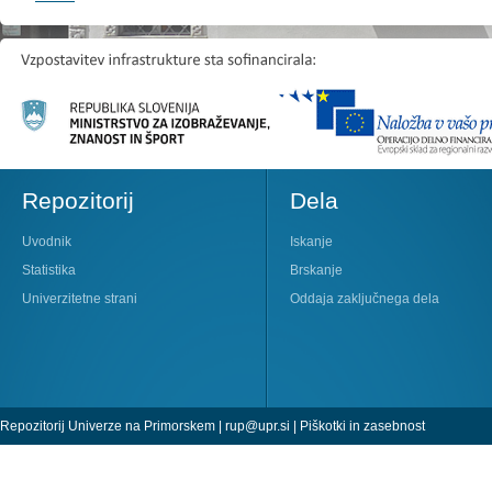
Repozitorij
Dela
Uvodnik
Iskanje
Statistika
Brskanje
Univerzitetne strani
Oddaja zaključnega dela
Repozitorij Univerze na Primorskem |
rup@upr.si
|
Piškotki in zasebnost