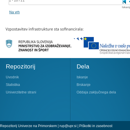
1 - 10 / 21
Iskan
Na vrh
Repozitorij
Dela
Uvodnik
Iskanje
Statistika
Brskanje
Univerzitetne strani
Oddaja zaključnega dela
Repozitorij Univerze na Primorskem |
rup@upr.si
|
Piškotki in zasebnost