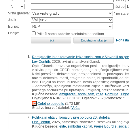
išči po
Vrsta gradiva:
* po stare
Jezik:
Išči po:
Opcije:
Prikaži samo zadetke s celotnim besedilom
Ponasta
1.
Remigracije in dozorevanje krize socializma v Sloveniji na p
Lev Centrih
, 2026, izvirni znanstveni članek
Opis:
Članek obravnava organiziran poskus remigracije delavce
v okviru projekta OECD, namenjenega olajšanju njihove vrni
izzivi presežne delovne sile, brezposelnosti in podzapos- lenos
novimi delovnimi mesti, emigrante pa naj bi spodbudili, da del
lasti. Projekt na koncu ni ustvaril novih zaposlitev, emigranti
– domotožja, izpolnjenih materialnih ciljev in družinskih vez
poznega socializma pri upravljanju migracij, brezposelnosti i
Ključne besede:
emigracije
,
socializem
,
krize
,
Pomurje
,
Jugos
Objavljeno v RUP:
26.06.2026;
Ogledov:
282;
Prenosov:
5
Celotno besedilo
(1,73 MB)
Gradivo ima več datotek!
Več...
2.
Politika in elita v Tomaju v prvi polovici 20. stoletja
Lev Centrih
, 2025, samostojni znanstveni sestavek ali poglavj
Ključne besede:
elite
,
simbolni kapital
,
Pierre Bourdie
,
social