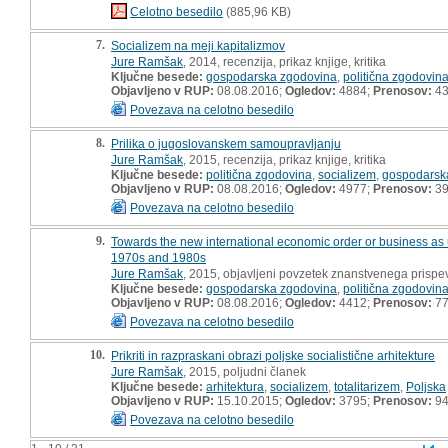
Celotno besedilo
(885,96 KB)
7.
Socializem na meji kapitalizmov
Jure Ramšak
, 2014, recenzija, prikaz knjige, kritika
Ključne besede:
gospodarska zgodovina
,
politična zgodovin
Objavljeno v RUP:
08.08.2016;
Ogledov:
4884;
Prenosov:
4
Povezava na celotno besedilo
8.
Prilika o jugoslovanskem samoupravljanju
Jure Ramšak
, 2015, recenzija, prikaz knjige, kritika
Ključne besede:
politična zgodovina
,
socializem
,
gospodarsk
Objavljeno v RUP:
08.08.2016;
Ogledov:
4977;
Prenosov:
3
Povezava na celotno besedilo
9.
Towards the new international economic order or business as 
1970s and 1980s
Jure Ramšak
, 2015, objavljeni povzetek znanstvenega prispe
Ključne besede:
gospodarska zgodovina
,
politična zgodovin
Objavljeno v RUP:
08.08.2016;
Ogledov:
4412;
Prenosov:
7
Povezava na celotno besedilo
10.
Prikriti in razpraskani obrazi poljske socialistične arhitekture
Jure Ramšak
, 2015, poljudni članek
Ključne besede:
arhitektura
,
socializem
,
totalitarizem
,
Poljska
Objavljeno v RUP:
15.10.2015;
Ogledov:
3795;
Prenosov:
9
Povezava na celotno besedilo