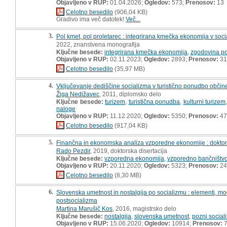
Objavljeno v RUP:
01.04.2026;
Ogledov:
573;
Prenosov:
13
Celotno besedilo
(906,04 KB)
Gradivo ima več datotek!
Več...
3.
Pol kmet, pol proletarec : integrirana kmečka ekonomija v socia
2022, znanstvena monografija
Ključne besede:
integrirana kmečka ekonomija
,
zgodovina po
Objavljeno v RUP:
02.11.2023;
Ogledov:
2893;
Prenosov:
31
Celotno besedilo
(35,97 MB)
4.
Vključevanje dediščine socializma v turistično ponudbo občine
Žiga Nedižavec
, 2011, diplomsko delo
Ključne besede:
turizem
,
turistična ponudba
,
kulturni turizem
naloge
Objavljeno v RUP:
11.12.2020;
Ogledov:
5350;
Prenosov:
47
Celotno besedilo
(917,04 KB)
5.
Finančna in ekonomska analiza vzporedne ekonomije : doktors
Rado Pezdir
, 2019, doktorska disertacija
Ključne besede:
vzporedna ekonomija
,
vzporedno bančništv
Objavljeno v RUP:
20.11.2020;
Ogledov:
5323;
Prenosov:
24
Celotno besedilo
(8,30 MB)
6.
Slovenska umetnost in nostalgija po socializmu : elementi, m
postsocializma
Martina Marušič Kos
, 2016, magistrsko delo
Ključne besede:
nostalgija
,
slovenska umetnost
,
pozni social
Objavljeno v RUP:
15.06.2020;
Ogledov:
10914;
Prenosov:
7