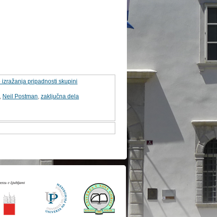
 izražanja pripadnosti skupini
,
Neil Postman
,
zaključna dela