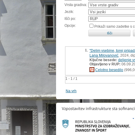
Vrsta gradiva:
Jezik:
Išči po:
Opcije:
Prikaži samo zadetke s 
1.
"Delim vsebine, torej pripa
Lana Milovanović
, 2024, d
Ključne besede:
deljenje v
Objavljeno v RUP:
06.09.2
Celotno besedilo
(996,0
1 - 1 / 1
Na vrh