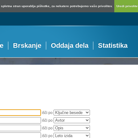
spletna stran uporablja piškotke, za nekatere potrebujemo vašo privolitev.
Uredi privolitev
je
Brskanje
Oddaja dela
Statistika
išči po
išči po
išči po
išči po