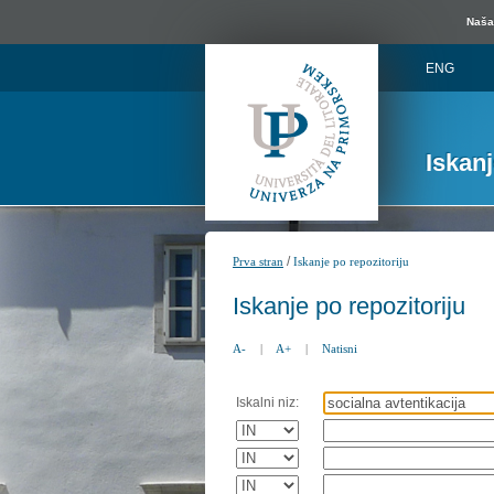
Naša 
ENG
Iskan
/
Prva stran
Iskanje po repozitoriju
Iskanje po repozitoriju
A-
|
A+
|
Natisni
Iskalni niz: