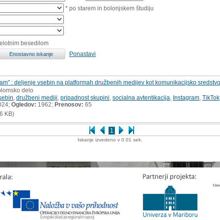
* po starem in bolonjskem študiju
celotnim besedilom
Ponastavi
dam" : deljenje vsebin na platformah družbenih medijev kot komunikacijsko sredstvo
iplomsko delo
sebin
,
družbeni mediji
,
pripadnost skupini
,
socialna avtentikacija
,
Instagram
,
TikTok
024;
Ogledov:
1962;
Prenosov:
65
6 KB)
1
Iskanje izvedeno v 0.01 sek.