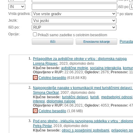
išči po
Vrsta gradiva:
* po stare
Jezik:
Išči po:
Opcije:
Prikaži samo zadetke s celotnim besedilom
Ponasta
1.
Prilagoditve za avtistične otroke v vrtcu : diplomska naloga
Lorena Rijavec
, 2023, diplomsko delo
Ključne besede:
avtistične motnje
,
socialna interakcija
,
komun
Objavljeno v RUP:
22.06.2023;
Ogledov:
2676;
Prenosov:
11
Celotno besedilo
(618,68 KB)
2.
Najpogostejše napake v komunikaciji med turističnimi delavci i
Simona Oprčkal
, 2007, diplomsko delo
Ključne besede:
turistični delavci
,
turisti
,
medsebojni odnosi
interesi
,
diplomske naloge
Objavljeno v RUP:
04.06.2021;
Ogledov:
4053;
Prenosov:
4
Celotno besedilo
(1,08 MB)
3.
Pod eno streho - inkluzija razvojnega oddelka v vrtcu : diplo
Petra Pintar
, 2019, diplomsko delo
Ključne besede:
otroci s posebnimi potrebami
,
prilagojen p