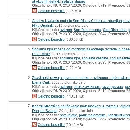
strokovnih delavk
,
stališča staršev
Objavljeno v RUP:
23.07.2020;
Ogledov:
5713;
Prenosov:
13
Celotno besedilo
(1,35 MB)
4.
Analiza izvajanja metode Son-Rise v Centru za zdravljenje avt
Nika Grudnik
, 2016, diplomsko delo
Ključne besede:
avtizem
,
Son-Rise metoda
,
Son-Rise soba
,
p
Objavljeno v RUP:
23.07.2020;
Ogledov:
3044;
Prenosov:
6
Celotno besedilo
(630,00 KB)
5.
Socialna igra kot ena od možnosti za vodenje razreda in dosega
Petra Mislej
, 2016, diplomsko delo
Ključne besede:
socialne igre
,
socialne veščine
,
socialna inte
Objavljeno v RUP:
23.07.2020;
Ogledov:
2893;
Prenosov:
8
Celotno besedilo
(1,02 MB)
6.
Značilnosti razvoja govora pri otroku z avtizmom : diplomsko d
Elena Curk
, 2012, diplomsko delo
Ključne besede:
avtizem
,
otrok z avtizmom
,
razvoj govora
,
go
Objavljeno v RUP:
23.07.2020;
Ogledov:
5412;
Prenosov:
7
Celotno besedilo
(440,11 KB)
7.
Konstruktivistično poučevanje matematike v 3. razredu : dipl
Danjela Švagelj
, 2011, diplomsko delo
Ključne besede:
prvo triletje
,
pouk matematike
,
konstruktiviz
Objavljeno v RUP:
23.07.2020;
Ogledov:
3442;
Prenosov:
7
Celotno besedilo
(20,41 MB)