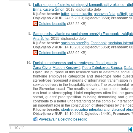
8.
Lutka kot pomoč otroku pri njegovi komunikaciji z okolico : di
Brina Kučera Šmon
, 2018, diplomsko delo
Ključne besede:
lutke
,
komunikacija
,
osnovna šola
,
učitelji
,
so
Objavljeno v RUP:
24.05.2019;
Ogledov:
3658;
Prenosov:
9
Celotno besedilo
(382,22 KB)
9.
Samopredstavljanje na socialnem omrežju Facebook : zaključ
Ana Štifter
, 2015, diplomsko delo
Ključne besede:
socialna omrežja
,
Facebook
,
socialna intera
Objavljeno v RUP:
14.10.2015;
Ogledov:
5859;
Prenosov:
6
Celotno besedilo
(383,92 KB)
10.
Facial attractiveness and stereotypes of hotel guests
Žana Čivre
,
Mladen Knežević
,
Petra Zabukovec Baruca
,
Daša
Opis:
The purpose of this research was to determine social 
front-line employees categorize and stereotype hotel guests 
stereotypes represent a means of information transmission in
service delivery in the hospitality industry. The experimental
the Slovenian coast. The results showed a correlation between 
can lead to stereotyping. Hotel employees often link the guest
spend, guests' predisposition to being demanding and gues
contribute to a better understanding of the complex interactio
an important role in the construction of stereotypes by the hos
Ključne besede:
storitve
,
socialna interakcija
,
privlačnost obr
Objavljeno v RUP:
15.10.2013;
Ogledov:
14491;
Prenosov:
7
Povezava na celotno besedilo
1 - 10 / 11