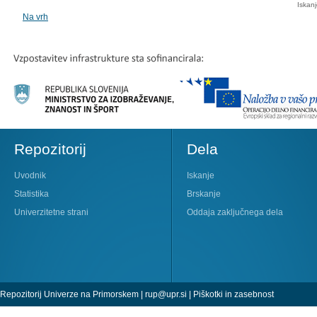
Iskan
Na vrh
Repozitorij
Dela
Uvodnik
Iskanje
Statistika
Brskanje
Univerzitetne strani
Oddaja zaključnega dela
Repozitorij Univerze na Primorskem |
rup@upr.si
|
Piškotki in zasebnost