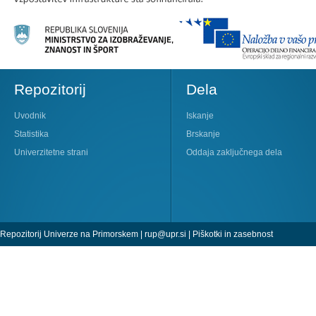
Repozitorij
Dela
Uvodnik
Iskanje
Statistika
Brskanje
Univerzitetne strani
Oddaja zaključnega dela
Repozitorij Univerze na Primorskem |
rup@upr.si
|
Piškotki in zasebnost