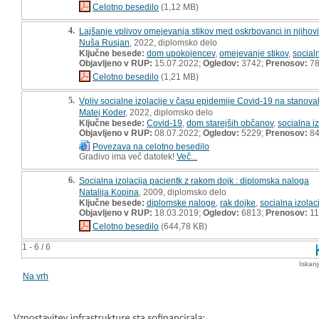
Celotno besedilo
(1,12 MB)
4.
Lajšanje vplivov omejevanja stikov med oskrbovanci in njihov
Nuša Rusjan
, 2022, diplomsko delo
Ključne besede:
dom upokojencev
,
omejevanje stikov
,
socialn
Objavljeno v RUP:
15.07.2022;
Ogledov:
3742;
Prenosov:
7
Celotno besedilo
(1,21 MB)
5.
Vpliv socialne izolacije v času epidemije Covid-19 na stanov
Matej Koder
, 2022, diplomsko delo
Ključne besede:
Covid-19
,
dom starejših občanov
,
socialna iz
Objavljeno v RUP:
08.07.2022;
Ogledov:
5229;
Prenosov:
8
Povezava na celotno besedilo
Gradivo ima več datotek!
Več...
6.
Socialna izolacija pacientk z rakom dojk : diplomska naloga
Natalija Kopina
, 2009, diplomsko delo
Ključne besede:
diplomske naloge
,
rak dojke
,
socialna izolac
Objavljeno v RUP:
18.03.2019;
Ogledov:
6813;
Prenosov:
11
Celotno besedilo
(644,78 KB)
1 - 6 / 6
Iskan
Na vrh