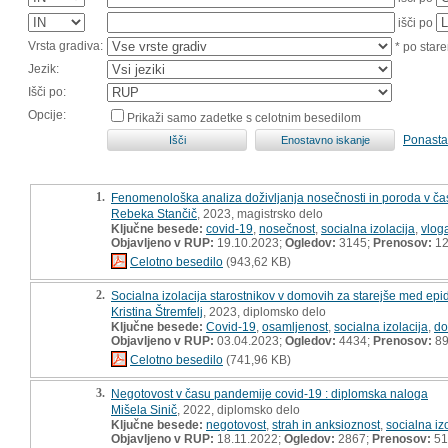
išči po
Vrsta gradiva:
* po stare
Jezik:
Išči po:
Opcije:
Prikaži samo zadetke s celotnim besedilom
Ponasta
1.
Fenomenološka analiza doživljanja nosečnosti in poroda v ča
Rebeka Stančič
, 2023, magistrsko delo
Ključne besede:
covid-19
,
nosečnost
,
socialna izolacija
,
vlog
Objavljeno v RUP:
19.10.2023;
Ogledov:
3145;
Prenosov:
12
Celotno besedilo
(943,62 KB)
2.
Socialna izolacija starostnikov v domovih za starejše med epi
Kristina Štremfelj
, 2023, diplomsko delo
Ključne besede:
Covid-19
,
osamljenost
,
socialna izolacija
,
do
Objavljeno v RUP:
03.04.2023;
Ogledov:
4434;
Prenosov:
8
Celotno besedilo
(741,96 KB)
3.
Negotovost v času pandemije covid-19 : diplomska naloga
Mišela Sinič
, 2022, diplomsko delo
Ključne besede:
negotovost
,
strah in anksioznost
,
socialna iz
Objavljeno v RUP:
18.11.2022;
Ogledov:
2867;
Prenosov:
51