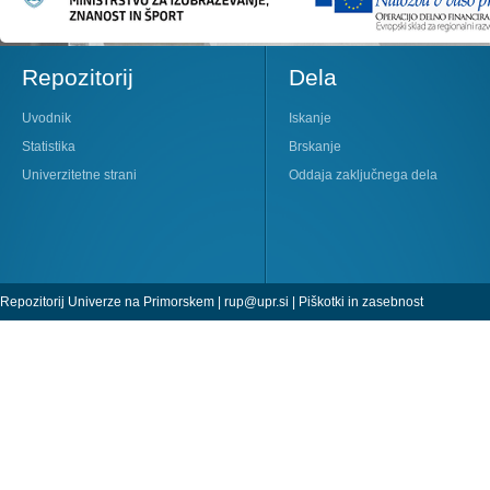
Repozitorij
Dela
Uvodnik
Iskanje
Statistika
Brskanje
Univerzitetne strani
Oddaja zaključnega dela
Repozitorij Univerze na Primorskem |
rup@upr.si
|
Piškotki in zasebnost