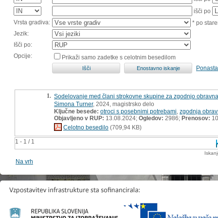
išči po
Vrsta gradiva:
* po stare
Jezik:
Išči po:
Opcije:
Prikaži samo zadetke s celotnim besedilom
Ponasta
1.
Sodelovanje med člani strokovne skupine za zgodnjo obravna
Simona Turner
, 2024, magistrsko delo
Ključne besede:
otroci s posebnimi potrebami
,
zgodnja obra
Objavljeno v RUP:
13.08.2024;
Ogledov:
2986;
Prenosov:
10
Celotno besedilo
(709,94 KB)
1 - 1 / 1
Iskan
Na vrh