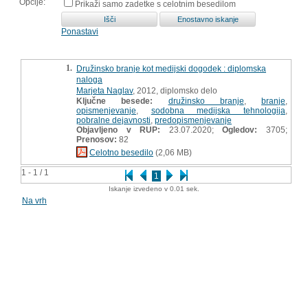
Opcije:
Prikaži samo zadetke s celotnim besedilom
Ponastavi
1.
Družinsko branje kot medijski dogodek : diplomska
naloga
Marjeta Naglav
, 2012, diplomsko delo
Ključne besede:
družinsko branje
,
branje
,
opismenjevanje
,
sodobna medijska tehnologija
,
pobralne dejavnosti
,
predopismenjevanje
Objavljeno v RUP:
23.07.2020;
Ogledov:
3705;
Prenosov:
82
Celotno besedilo
(2,06 MB)
1 - 1 / 1
1
Iskanje izvedeno v 0.01 sek.
Na vrh