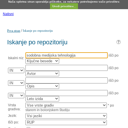
Naša spletna stran uporablja piškotke, za nekatere potrebujemo vašo privolitev.
Uredi privolitev...
Natisni
/
Prva stran
Iskanje po repozitoriju
Iskanje po repozitoriju
išči po
Iskalni niz:
išči po
išči po
išči po
Vrsta
* po
gradiva:
starem in bolonjskem študiju
Jezik:
Išči po: