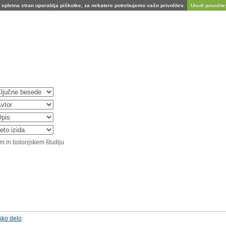
spletna stran uporablja piškotke, za nekatere potrebujemo vašo privolitev.
Uredi privolitev
m in bolonjskem študiju
sko delo