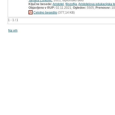
Tamara Ćorković
, 2021, diplomsko delo
Ključne besede:
Aristotel
,
filozofija
,
Aristotelova edukacijska te
Objavljeno v RUP:
02.11.2021;
Ogledov:
5505;
Prenosov:
10
Celotno besedilo
(377,14 KB)
1 - 1 / 1
Na vrh