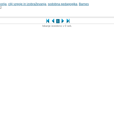
orija
,
cilji vzgoje in izobraževanja
,
sodobna pedagogika
,
Barnes
2
1
Iskanje izvedeno v 0 sek.