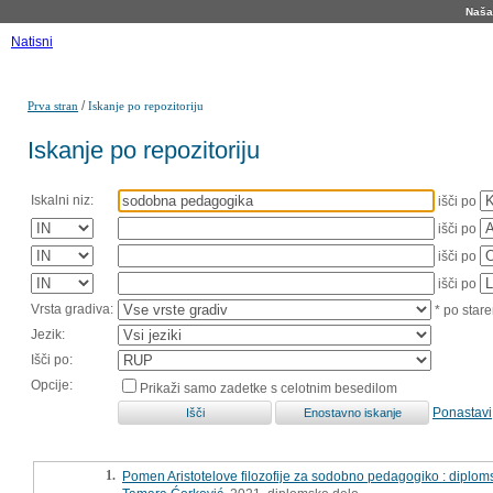
Naša 
Natisni
/
Prva stran
Iskanje po repozitoriju
Iskanje po repozitoriju
Iskalni niz:
išči po
išči po
išči po
išči po
Vrsta gradiva:
* po stare
Jezik:
Išči po:
Opcije:
Prikaži samo zadetke s celotnim besedilom
Ponastavi
1.
Pomen Aristotelove filozofije za sodobno pedagogiko : diplom