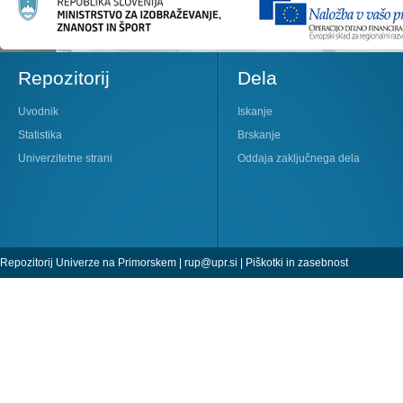
Repozitorij
Dela
Uvodnik
Iskanje
Statistika
Brskanje
Univerzitetne strani
Oddaja zaključnega dela
Repozitorij Univerze na Primorskem |
rup@upr.si
|
Piškotki in zasebnost