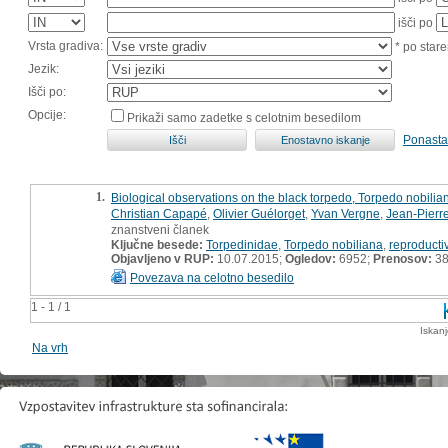
išči po
Vrsta gradiva:
* po stare
Jezik:
Išči po:
Opcije:
Prikaži samo zadetke s celotnim besedilom
Ponasta
1.
Biological observations on the black torpedo, Torpedo nobil
Christian Capapé
,
Olivier Guélorget
,
Yvan Vergne
,
Jean-Pierr
znanstveni članek
Ključne besede:
Torpedinidae
,
Torpedo nobiliana
,
reproducti
Objavljeno v RUP:
10.07.2015;
Ogledov:
6952;
Prenosov:
3
Povezava na celotno besedilo
1 - 1 / 1
Iskan
Na vrh