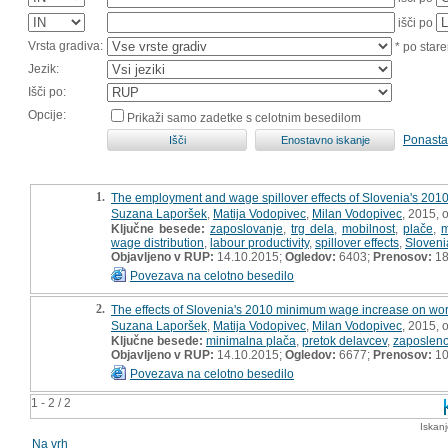
išči po
Vrsta gradiva:
* po stare
Jezik:
Išči po:
Opcije:
Prikaži samo zadetke s celotnim besedilom
Ponasta
1.
The employment and wage spillover effects of Slovenia's 20
Suzana Laporšek
,
Matija Vodopivec
,
Milan Vodopivec
, 2015, 
Ključne besede:
zaposlovanje
,
trg dela
,
mobilnost
,
plače
,
m
wage distribution
,
labour productivity
,
spillover effects
,
Sloveni
Objavljeno v RUP:
14.10.2015;
Ogledov:
6403;
Prenosov:
18
Povezava na celotno besedilo
2.
The effects of Slovenia's 2010 minimum wage increase on work
Suzana Laporšek
,
Matija Vodopivec
,
Milan Vodopivec
, 2015, 
Ključne besede:
minimalna plača
,
pretok delavcev
,
zaposleno
Objavljeno v RUP:
14.10.2015;
Ogledov:
6677;
Prenosov:
10
Povezava na celotno besedilo
1 - 2 / 2
Iskan
Na vrh