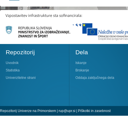
Repozitorij
Dela
Uvodnik
Iskanje
Statistika
Brskanje
Univerzitetne strani
Oddaja zaključnega dela
Repozitorij Univerze na Primorskem |
rup@upr.si
|
Piškotki in zasebnost