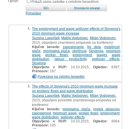
Opcije:
Prikaži samo zadetke s celotnim besedilom
Ponastavi
1.
The employment and wage spillover effects of Slovenia's
2010 minimum wage increase
Suzana Laporšek
,
Matija Vodopivec
,
Milan Vodopivec
,
2015, objavljeni znanstveni prispevek na konferenci
Ključne besede:
zaposlovanje
,
trg dela
,
mobilnost
,
plače
,
minimalna plača
,
storilnost
,
Slovenija
,
minimum
wage
,
worker flows
,
employment
,
wages
,
wage
distribution
,
labour productivity
,
spillover effects
,
Slovenia
Objavljeno v RUP:
14.10.2015;
Ogledov:
6397;
Prenosov:
187
Povezava na celotno besedilo
2.
The effects of Slovenia's 2010 minimum wage increase
on workers' flows and wage distribution
Suzana Laporšek
,
Matija Vodopivec
,
Milan Vodopivec
,
2015, objavljeni povzetek znanstvenega prispevka na
konferenci
Ključne besede:
minimalna plača
,
pretok delavcev
,
zaposlenost
,
minimum wage
,
worker flows
,
employment
,
wage distribution
,
spillover effects
Objavljeno v RUP:
14.10.2015;
Ogledov:
6664;
Prenosov:
105