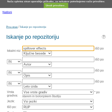
Naša spletna stran uporablja piškotke, za nekatere potrebujemo vašo privolitev.
Uredi privolitev...
Natisni
/
Prva stran
Iskanje po repozitoriju
Iskanje po repozitoriju
išči po
Iskalni niz:
išči po
išči po
išči po
Vrsta
* po
gradiva:
starem in bolonjskem študiju
Jezik:
Išči po: