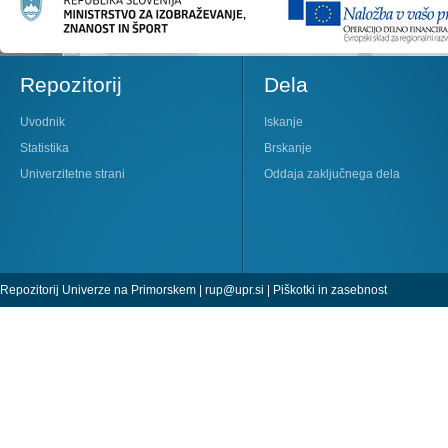
Repozitorij
Dela
Uvodnik
Iskanje
Statistika
Brskanje
Univerzitetne strani
Oddaja zaključnega dela
Repozitorij Univerze na Primorskem |
rup@upr.si
|
Piškotki in zasebnost