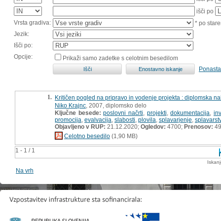
išči po
Vrsta gradiva:
* po stare
Jezik:
Išči po:
Opcije:
Prikaži samo zadetke s celotnim besedilom
Ponasta
1.
Kritičen pogled na pripravo in vodenje projekta : diplomska n
Niko Krajnc
, 2007, diplomsko delo
Ključne besede:
poslovni načrti
,
projekti
,
dokumentacija
,
inv
promocija
,
evalvacija
,
slabosti
,
plovila
,
splavarjenje
,
splavarst
Objavljeno v RUP:
21.12.2020;
Ogledov:
4700;
Prenosov:
4
Celotno besedilo
(1,90 MB)
1 - 1 / 1
Iskan
Na vrh