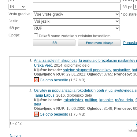
išči po
Vrsta gradiva:
* po stare
Jezik:
Išči po:
Opcije:
Prikaži samo zadetke s celotnim besedilom
Ponasta
1.
Analiza spletnih skupnosti, ki ponujajo brezplačno nastanitev 
Urška Verč
, 2014, diplomsko delo
Ključne besede:
spletne skupnosti popotnikov
,
nastanitve
,
hot
Objavljeno v RUP:
29.01.2021;
Ogledov:
3765;
Prenosov:
3
Celotno besedilo
(1,57 MB)
2.
Oživitev in popularizacija rokodelskih obrti v luči svetovnega sp
Tanja Labus
, 2016, diplomsko delo
Ključne besede:
rokodelstvo
,
quilting
,
krpanke
,
ročna dela
,
dela
Objavljeno v RUP:
15.06.2020;
Ogledov:
3149;
Prenosov:
6
Celotno besedilo
(1,75 MB)
1 - 2 / 2
Iskan
Na vrh