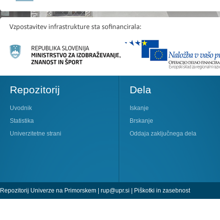
Repozitorij
Dela
Uvodnik
Iskanje
Statistika
Brskanje
Univerzitetne strani
Oddaja zaključnega dela
Repozitorij Univerze na Primorskem |
rup@upr.si
|
Piškotki in zasebnost