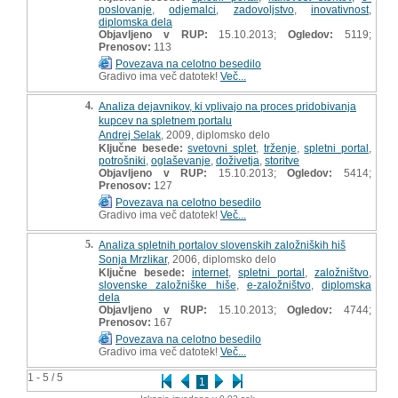
poslovanje
,
odjemalci
,
zadovoljstvo
,
inovativnost
,
diplomska dela
Objavljeno v RUP:
15.10.2013;
Ogledov:
5119;
Prenosov:
113
Povezava na celotno besedilo
Gradivo ima več datotek!
Več...
4.
Analiza dejavnikov, ki vplivajo na proces pridobivanja
kupcev na spletnem portalu
Andrej Selak
, 2009, diplomsko delo
Ključne besede:
svetovni splet
,
trženje
,
spletni portal
,
potrošniki
,
oglaševanje
,
doživetja
,
storitve
Objavljeno v RUP:
15.10.2013;
Ogledov:
5414;
Prenosov:
127
Povezava na celotno besedilo
Gradivo ima več datotek!
Več...
5.
Analiza spletnih portalov slovenskih založniških hiš
Sonja Mrzlikar
, 2006, diplomsko delo
Ključne besede:
internet
,
spletni portal
,
založništvo
,
slovenske založniške hiše
,
e-založništvo
,
diplomska
dela
Objavljeno v RUP:
15.10.2013;
Ogledov:
4744;
Prenosov:
167
Povezava na celotno besedilo
Gradivo ima več datotek!
Več...
1 - 5 / 5
1