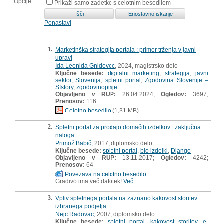
Opcije:
Prikaži samo zadetke s celotnim besedilom
Ponastavi
1.
Marketinška strategija portala : primer trženja v javni
upravi
Ida Leonida Gnidovec
, 2024, magistrsko delo
Ključne besede:
digitalni marketing
,
strategija
,
javni
sektor
,
Slovenija
,
spletni portal
,
Zgodovina Slovenije –
SIstory
,
zgodovinopisje
Objavljeno v RUP:
26.04.2024;
Ogledov:
3697;
Prenosov:
116
Celotno besedilo
(1,31 MB)
2.
Spletni portal za prodajo domačih izdelkov : zaključna
naloga
Primož Babič
, 2017, diplomsko delo
Ključne besede:
spletni portal
,
bio izdelki
,
Django
Objavljeno v RUP:
13.11.2017;
Ogledov:
4242;
Prenosov:
64
Povezava na celotno besedilo
Gradivo ima več datotek!
Več...
3.
Vpliv spletnega portala na zaznano kakovost storitev
izbranega podjetja
Nejc Radovac
, 2007, diplomsko delo
Ključne besede:
spletni portal
,
kakovost storitev
,
e-