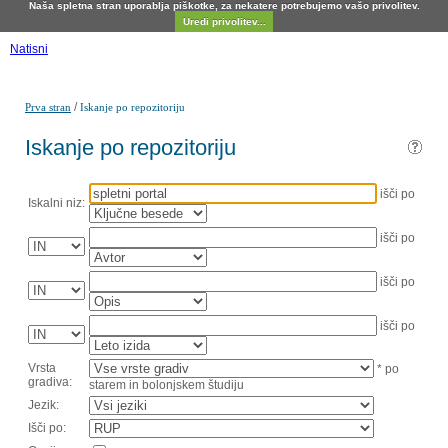
Naša spletna stran uporablja piškotke, za nekatere potrebujemo vašo privolitev.
Uredi privolitev...
Natisni
/
Prva stran
Iskanje po repozitoriju
Iskanje po repozitoriju
išči po
Iskalni niz:
išči po
išči po
išči po
Vrsta
* po
gradiva:
starem in bolonjskem študiju
Jezik:
Išči po: