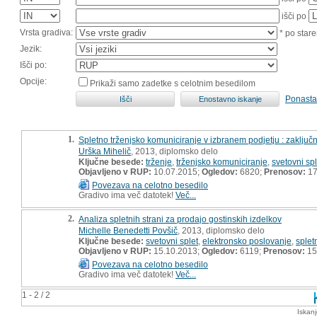
išči po
Vrsta gradiva:
* po stare
Jezik:
Išči po:
Opcije:
Prikaži samo zadetke s celotnim besedilom
Ponasta
1.
Spletno trženjsko komuniciranje v izbranem podjetju : zaključ
Urška Mihelič
, 2013, diplomsko delo
Ključne besede:
trženje
,
trženjsko komuniciranje
,
svetovni spl
Objavljeno v RUP:
10.07.2015;
Ogledov:
6820;
Prenosov:
17
Povezava na celotno besedilo
Gradivo ima več datotek!
Več...
2.
Analiza spletnih strani za prodajo gostinskih izdelkov
Michelle Benedetti Povšič
, 2013, diplomsko delo
Ključne besede:
svetovni splet
,
elektronsko poslovanje
,
splet
Objavljeno v RUP:
15.10.2013;
Ogledov:
6119;
Prenosov:
15
Povezava na celotno besedilo
Gradivo ima več datotek!
Več...
1 - 2 / 2
Iskan