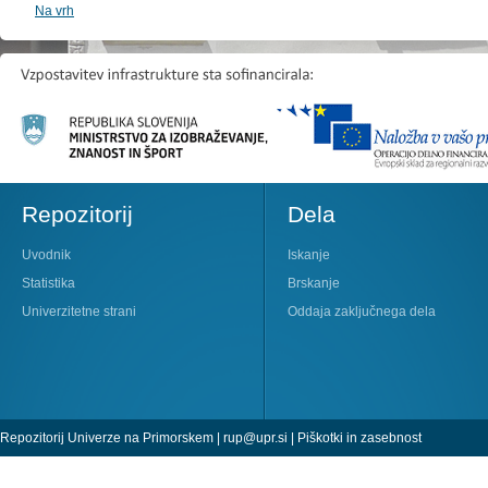
Na vrh
Repozitorij
Dela
Uvodnik
Iskanje
Statistika
Brskanje
Univerzitetne strani
Oddaja zaključnega dela
Repozitorij Univerze na Primorskem |
rup@upr.si
|
Piškotki in zasebnost