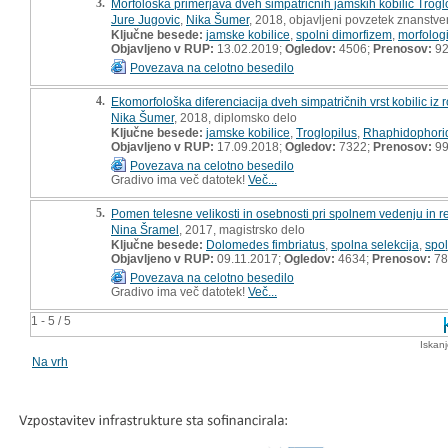
3.
Morfološka primerjava dveh simpatričnih jamskih kobilic Trogl
Jure Jugovic
,
Nika Šumer
, 2018, objavljeni povzetek znanstv
Ključne besede:
jamske kobilice
,
spolni dimorfizem
,
morfologi
Objavljeno v RUP:
13.02.2019;
Ogledov:
4506;
Prenosov:
9
Povezava na celotno besedilo
4.
Ekomorfološka diferenciacija dveh simpatričnih vrst kobilic i
Nika Šumer
, 2018, diplomsko delo
Ključne besede:
jamske kobilice
,
Troglopilus
,
Rhaphidophori
Objavljeno v RUP:
17.09.2018;
Ogledov:
7322;
Prenosov:
9
Povezava na celotno besedilo
Gradivo ima več datotek!
Več...
5.
Pomen telesne velikosti in osebnosti pri spolnem vedenju in
Nina Šramel
, 2017, magistrsko delo
Ključne besede:
Dolomedes fimbriatus
,
spolna selekcija
,
spol
Objavljeno v RUP:
09.11.2017;
Ogledov:
4634;
Prenosov:
78
Povezava na celotno besedilo
Gradivo ima več datotek!
Več...
1 - 5 / 5
Iskan
Na vrh