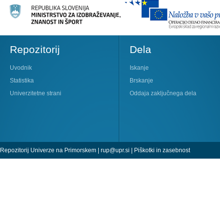
Repozitorij
Dela
Uvodnik
Iskanje
Statistika
Brskanje
Univerzitetne strani
Oddaja zaključnega dela
Repozitorij Univerze na Primorskem |
rup@upr.si
|
Piškotki in zasebnost