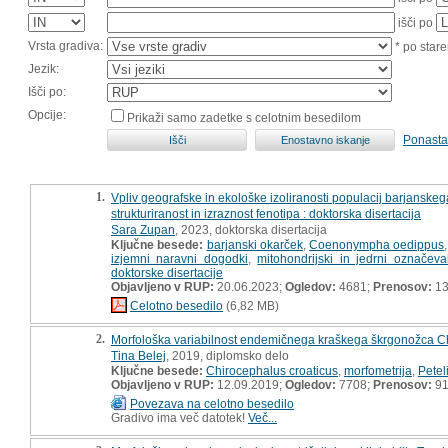
išči po
Vrsta gradiva:
* po stare
Jezik:
Išči po:
Opcije:
Prikaži samo zadetke s celotnim besedilom
Ponasta
1.
Vpliv geografske in ekološke izoliranosti populacij barjan
strukturiranost in izraznost fenotipa : doktorska disertacija
Sara Zupan
, 2023, doktorska disertacija
Ključne besede:
barjanski okarček
,
Coenonympha oedippus
izjemni naravni dogodki
,
mitohondrijski in jedrni označeval
doktorske disertacije
Objavljeno v RUP:
20.06.2023;
Ogledov:
4681;
Prenosov:
13
Celotno besedilo
(6,82 MB)
2.
Morfološka variabilnost endemičnega kraškega škrgonožca Chi
Tina Belej
, 2019, diplomsko delo
Ključne besede:
Chirocephalus croaticus
,
morfometrija
,
Petel
Objavljeno v RUP:
12.09.2019;
Ogledov:
7708;
Prenosov:
9
Povezava na celotno besedilo
Gradivo ima več datotek!
Več...