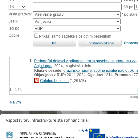
išči po
Vrsta gradiva:
* po stare
Jezik:
Išči po:
Opcije:
Prikaži samo zadetke s celotnim besedilom
Ponasta
1.
Pedagoški delavci v prilagojenem in posebnem programu vzgoj
Anja Logar
, 2024, magistrsko delo
Ključne besede:
družinsko nasilje
,
spolno nasilje nad otroki
,
Objavljeno v RUP:
20.11.2024;
Ogledov:
1814;
Prenosov:
77
Celotno besedilo
(1,26 MB)
1 - 1 / 1
Iskan
Na vrh