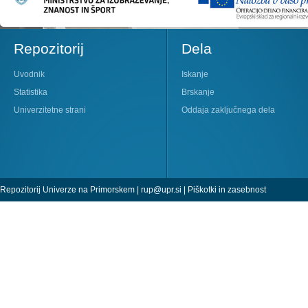
Repozitorij
Dela
Uvodnik
Iskanje
Statistika
Brskanje
Univerzitetne strani
Oddaja zaključnega dela
Repozitorij Univerze na Primorskem |
rup@upr.si
|
Piškotki in zasebnost