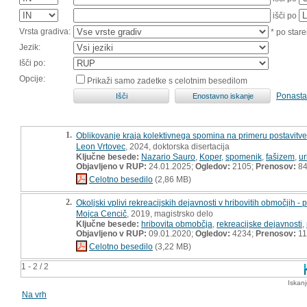
išči po
Vrsta gradiva:
* po stare
Jezik:
Išči po:
Opcije:
Prikaži samo zadetke s celotnim besedilom
Ponasta
1.
Oblikovanje kraja kolektivnega spomina na primeru postavitve
Leon Vrtovec
, 2024, doktorska disertacija
Ključne besede:
Nazario Sauro
,
Koper
,
spomenik
,
fašizem
,
u
Objavljeno v RUP:
24.01.2025;
Ogledov:
2105;
Prenosov:
8
Celotno besedilo
(2,86 MB)
2.
Okoljski vplivi rekreacijskih dejavnosti v hribovitih območjih -
Mojca Cencič
, 2019, magistrsko delo
Ključne besede:
hribovita obmobčja
,
rekreacijske dejavnosti
,
Objavljeno v RUP:
09.01.2020;
Ogledov:
4234;
Prenosov:
11
Celotno besedilo
(3,22 MB)
1 - 2 / 2
Iskan
Na vrh