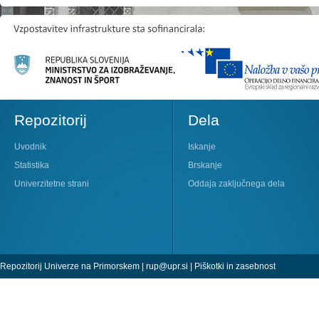
Repozitorij
Dela
Uvodnik
Iskanje
Statistika
Brskanje
Univerzitetne strani
Oddaja zaključnega dela
Repozitorij Univerze na Primorskem |
rup@upr.si
|
Piškotki in zasebnost