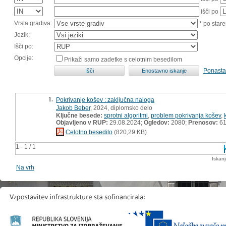
išči po
Vrsta gradiva:
* po stare
Jezik:
Išči po:
Opcije:
Prikaži samo zadetke s celotnim besedilom
Ponasta
1.
Pokrivanje košev : zaključna naloga
Jakob Beber
, 2024, diplomsko delo
Ključne besede:
sprotni algoritmi
,
problem pokrivanja košev
,
Objavljeno v RUP:
29.08.2024;
Ogledov:
2080;
Prenosov:
6
Celotno besedilo
(820,29 KB)
1 - 1 / 1
Iskan
Na vrh