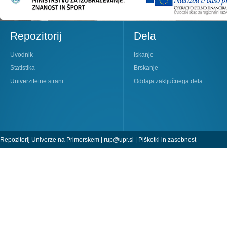
Repozitorij
Dela
Uvodnik
Iskanje
Statistika
Brskanje
Univerzitetne strani
Oddaja zaključnega dela
Repozitorij Univerze na Primorskem |
rup@upr.si
|
Piškotki in zasebnost