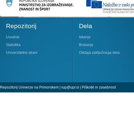
Repozitorij
Dela
Uvodnik
Iskanje
Statistika
Brskanje
Univerzitetne strani
Oddaja zaključnega dela
Repozitorij Univerze na Primorskem |
rup@upr.si
|
Piškotki in zasebnost