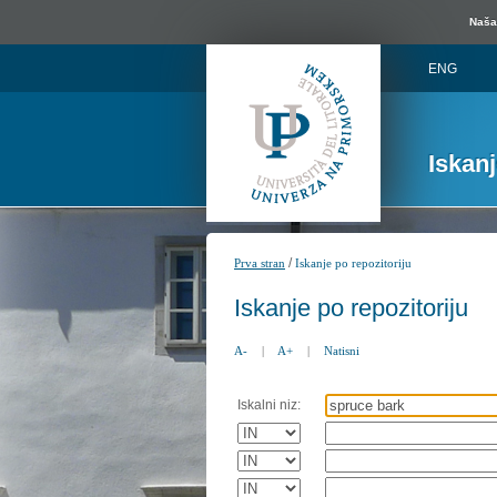
Naša 
ENG
Iskan
/
Prva stran
Iskanje po repozitoriju
Iskanje po repozitoriju
A-
|
A+
|
Natisni
Iskalni niz: