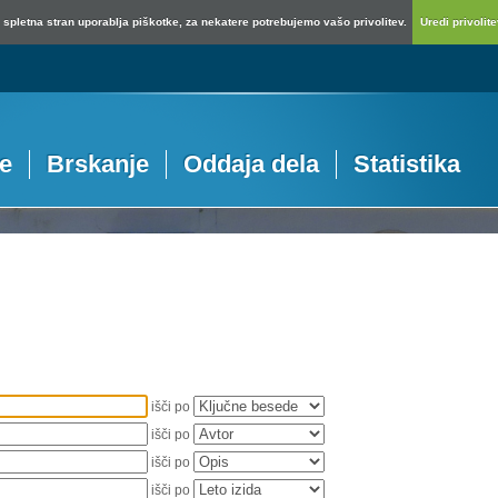
spletna stran uporablja piškotke, za nekatere potrebujemo vašo privolitev.
Uredi privolitev
je
Brskanje
Oddaja dela
Statistika
išči po
išči po
išči po
išči po