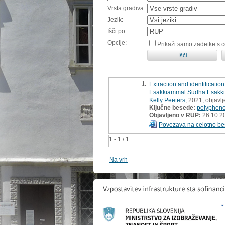
Vrsta gradiva:
Jezik:
Išči po:
Opcije:
Prikaži samo zadetke s 
1.
Extraction and identificat
Esakkiammal Sudha Esakk
Kelly Peeters
, 2021, objavl
Ključne besede:
polypheno
Objavljeno v RUP:
26.10.2
Povezava na celotno be
1 - 1 / 1
Na vrh