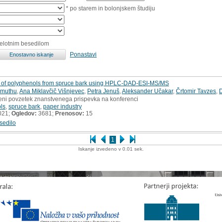
* po starem in bolonjskem študiju
celotnim besedilom
Ponastavi
ion of polyphenols from spruce bark using HPLC-DAD-ESI-MS/MS
imuthu
,
Ana Miklavčič Višnjevec
,
Petra Jenuš
,
Aleksander Učakar
,
Črtomir Tavzes
,
D
jeni povzetek znanstvenega prispevka na konferenci
ls
,
spruce bark
,
paper industry
021;
Ogledov:
3681;
Prenosov:
15
sedilo
1
Iskanje izvedeno v 0.01 sek.