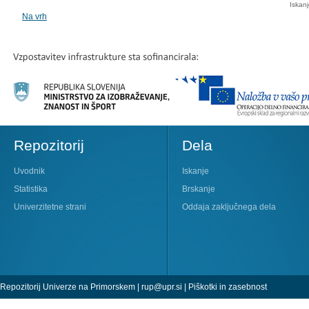
Iskan
Na vrh
Repozitorij
Dela
Uvodnik
Iskanje
Statistika
Brskanje
Univerzitetne strani
Oddaja zaključnega dela
Repozitorij Univerze na Primorskem |
rup@upr.si
|
Piškotki in zasebnost