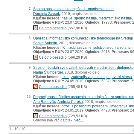
7.
Spolno nasilje med srednješolci : magistrsko delo
Doroteja Zavšek
, 2019, magistrsko delo
Ključne besede:
nasilje
,
spolno nasilje
,
medvrstniško nasilje
,
Objavljeno v RUP:
23.07.2020;
Ogledov:
17973;
Prenosov:
2
Celotno besedilo
(557,98 KB)
8.
Uporaba informacijsko komunikacijske tehnologije na Srednji t
Senka Sabotin
, 2011, diplomsko delo
Ključne besede:
IKT
,
izobraževanje
,
šolstvo
,
srednja šola
,
pri
Objavljeno v RUP:
23.07.2020;
Ogledov:
5018;
Prenosov:
9
Celotno besedilo
(566,29 KB)
9.
Stres pri šolskih svetovalnih delavcih v srednji šoli : diplomsk
Nadja Štumberger
, 2018, diplomsko delo
Ključne besede:
stres
,
zadovoljstvo pri delu
,
dejavniki stresa
,
Objavljeno v RUP:
24.05.2019;
Ogledov:
6337;
Prenosov:
15
Celotno besedilo
(255,48 KB)
10.
Pripravljenost učiteljev osnovnih in srednjih šol za sprejem ot
Ana Radovčič
,
Andreja Peroša
, 2018, magistrsko delo
Ključne besede:
otroci s posebnimi potrebami
,
integracija
,
ink
Objavljeno v RUP:
24.05.2019;
Ogledov:
4428;
Prenosov:
24
Celotno besedilo
(729,53 KB)
Gradivo ima več datotek!
Več...
1 - 10 / 10