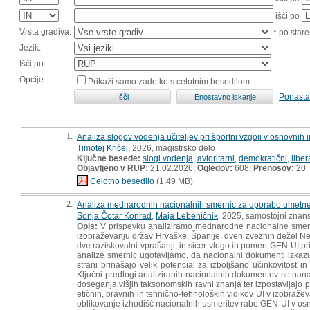
išči po
Vrsta gradiva:
* po stare
Jezik:
Išči po:
Opcije:
Prikaži samo zadetke s celotnim besedilom
Ponasta
1.
Analiza slogov vodenja učiteljev pri športni vzgoji v osnovnih 
Timotej Kričej
, 2026, magistrsko delo
Ključne besede:
slogi vodenja
,
avtoritarni
,
demokratični
,
liber
Objavljeno v RUP:
21.02.2026;
Ogledov:
608;
Prenosov:
20
Celotno besedilo
(1,49 MB)
2.
Analiza mednarodnih nacionalnih smernic za uporabo umetne i
Sonja Čotar Konrad
,
Maja Lebeničnik
, 2025, samostojni znans
Opis:
V prispevku analiziramo mednarodne nacionalne smern
izobraževanju držav Hrvaške, Španije, dveh zveznih dežel Ne
dve raziskovalni vprašanji, in sicer vlogo in pomen GEN-UI p
analize smernic ugotavljamo, da nacionalni dokumenti izkaz
strani prinašajo velik potencial za izboljšano učinkovitost i
Ključni predlogi analiziranih nacionalnih dokumentov se nana
doseganja višjih taksonomskih ravni znanja ter izpostavljajo p
etičnih, pravnih in tehnično-tehnoloških vidikov UI v izobraž
oblikovanje izhodišč nacionalnih usmeritev rabe GEN-UI v os