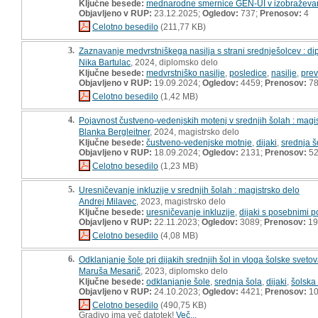
Ključne besede:
mednarodne smernice GEN-UI v izobraževa
Objavljeno v RUP:
23.12.2025;
Ogledov:
737;
Prenosov:
4
Celotno besedilo
(211,77 KB)
3.
Zaznavanje medvrstniškega nasilja s strani srednješolcev : d
Nika Bartulac
, 2024, diplomsko delo
Ključne besede:
medvrstniško nasilje
,
posledice
,
nasilje
,
prev
Objavljeno v RUP:
19.09.2024;
Ogledov:
4459;
Prenosov:
7
Celotno besedilo
(1,42 MB)
4.
Pojavnost čustveno-vedenjskih motenj v srednjih šolah : magi
Blanka Bergleitner
, 2024, magistrsko delo
Ključne besede:
čustveno-vedenjske motnje
,
dijaki
,
srednja š
Objavljeno v RUP:
18.09.2024;
Ogledov:
2131;
Prenosov:
5
Celotno besedilo
(1,23 MB)
5.
Uresničevanje inkluzije v srednjih šolah : magistrsko delo
Andrej Milavec
, 2023, magistrsko delo
Ključne besede:
uresničevanje inkluzije
,
dijaki s posebnimi 
Objavljeno v RUP:
22.11.2023;
Ogledov:
3089;
Prenosov:
19
Celotno besedilo
(4,08 MB)
6.
Odklanjanje šole pri dijakih srednjih šol in vloga šolske sveto
Maruša Mesarič
, 2023, diplomsko delo
Ključne besede:
odklanjanje šole
,
srednja šola
,
dijaki
,
šolska
Objavljeno v RUP:
24.10.2023;
Ogledov:
4421;
Prenosov:
10
Celotno besedilo
(490,75 KB)
Gradivo ima več datotek!
Več...