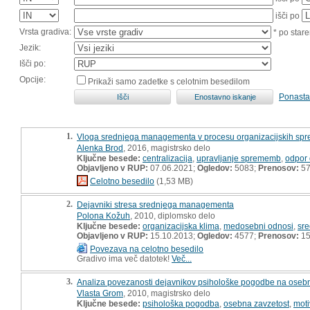
išči po
Vrsta gradiva:
* po stare
Jezik:
Išči po:
Opcije:
Prikaži samo zadetke s celotnim besedilom
Ponasta
1.
Vloga srednjega managementa v procesu organizacijskih spr
Alenka Brod
, 2016, magistrsko delo
Ključne besede:
centralizacija
,
upravljanje sprememb
,
odpor
Objavljeno v RUP:
07.06.2021;
Ogledov:
5083;
Prenosov:
5
Celotno besedilo
(1,53 MB)
2.
Dejavniki stresa srednjega managementa
Polona Kožuh
, 2010, diplomsko delo
Ključne besede:
organizacijska klima
,
medosebni odnosi
,
sr
Objavljeno v RUP:
15.10.2013;
Ogledov:
4577;
Prenosov:
15
Povezava na celotno besedilo
Gradivo ima več datotek!
Več...
3.
Analiza povezanosti dejavnikov psihološke pogodbe na osebn
Vlasta Grom
, 2010, magistrsko delo
Ključne besede:
psihološka pogodba
,
osebna zavzetost
,
moti