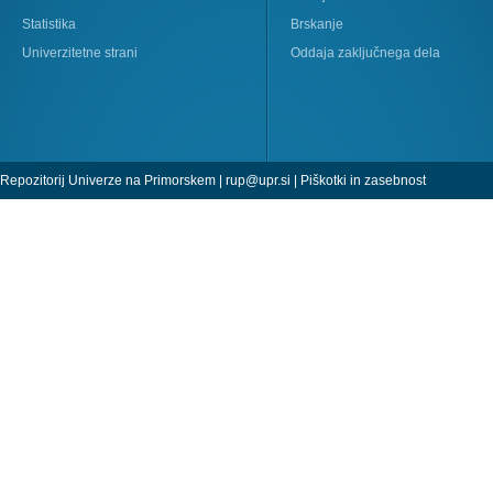
Statistika
Brskanje
Univerzitetne strani
Oddaja zaključnega dela
Repozitorij Univerze na Primorskem |
rup@upr.si
|
Piškotki in zasebnost