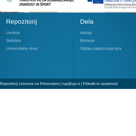
Repozitorij
Dela
Uvodnik
Iskanje
Statistika
Brskanje
Univerzitetne strani
Oddaja zaključnega dela
Repozitorij Univerze na Primorskem |
rup@upr.si
|
Piškotki in zasebnost