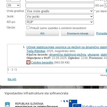
išči po
Vrsta gradiva:
* po stare
Jezik:
Išči po:
Opcije:
Prikaži samo zadetke s celotnim besedilom
Ponasta
1.
Učinek stabilizacijske opornice za gleženj na dinamično stabi
Tjaša Ribnikar
, 2025, magistrsko delo
Ključne besede:
dinamična stabilnost gležnja
,
utrujanje
,
stabi
Objavljeno v RUP:
15.09.2025;
Ogledov:
1236;
Prenosov:
4
Celotno besedilo
(983,58 KB)
1 - 1 / 1
Iskan
Na vrh