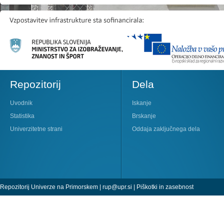
Repozitorij
Dela
Uvodnik
Iskanje
Statistika
Brskanje
Univerzitetne strani
Oddaja zaključnega dela
Repozitorij Univerze na Primorskem |
rup@upr.si
|
Piškotki in zasebnost