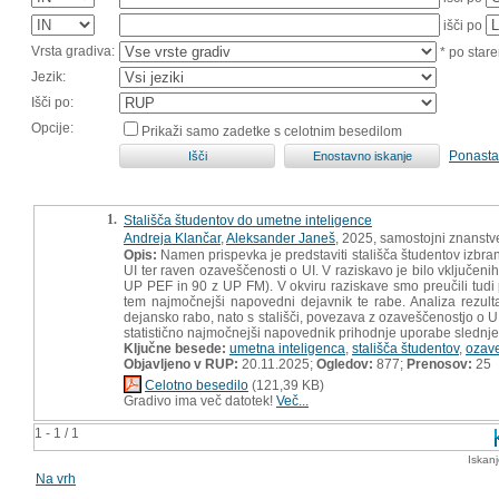
išči po
Vrsta gradiva:
* po stare
Jezik:
Išči po:
Opcije:
Prikaži samo zadetke s celotnim besedilom
Ponasta
1.
Stališča študentov do umetne inteligence
Andreja Klančar
,
Aleksander Janeš
, 2025, samostojni znanstve
Opis:
Namen prispevka je predstaviti stališča študentov izbra
UI ter raven ozaveščenosti o UI. V raziskavo je bilo vključe
UP PEF in 90 z UP FM). V okviru raziskave smo preučili tudi p
tem najmočnejši napovedni dejavnik te rabe. Analiza rezul
dejansko rabo, nato s stališči, povezava z ozaveščenostjo o UI
statistično najmočnejši napovednik prihodnje uporabe slednje
Ključne besede:
umetna inteligenca
,
stališča študentov
,
ozave
Objavljeno v RUP:
20.11.2025;
Ogledov:
877;
Prenosov:
25
Celotno besedilo
(121,39 KB)
Gradivo ima več datotek!
Več...
1 - 1 / 1
Iskan
Na vrh