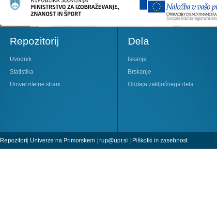
Repozitorij
Dela
Uvodnik
Iskanje
Statistika
Brskanje
Univerzitetne strani
Oddaja zaključnega dela
Repozitorij Univerze na Primorskem |
rup@upr.si
|
Piškotki in zasebnost