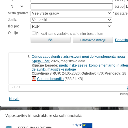
išči po
Vrsta gradiva:
* po stare
Jezik:
Išči po:
Opcije:
Prikaži samo zadetke s celotnim besedilom
Ponasta
1.
Odnos zaposlenih v zdravstveni negi do komplementarnega in 
Špela Ličer
, 2026, magistrsko delo
Ključne besede:
medicinske sestre
,
komplementarno in altern
dejavniki
,
magistrske naloge
Objavljeno v RUP:
24.05.2026;
Ogledov:
470;
Prenosov:
28
Celotno besedilo
(583,34 KB)
1 - 1 / 1
Iskan
Na vrh