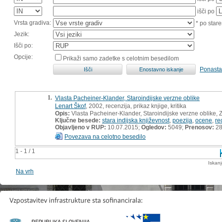
išči po
Vrsta gradiva:
* po stare
Jezik:
Išči po:
Opcije:
Prikaži samo zadetke s celotnim besedilom
Ponasta
1.
Vlasta Pacheiner-Klander, Staroindijske verzne oblike
Lenart Škof
, 2002, recenzija, prikaz knjige, kritika
Opis:
Vlasta Pacheiner-Klander, Staroindijske verzne oblike, Z
Ključne besede:
stara indijska književnost
,
poezija
,
ocene
,
re
Objavljeno v RUP:
10.07.2015;
Ogledov:
5049;
Prenosov:
2
Povezava na celotno besedilo
1 - 1 / 1
Iskan
Na vrh