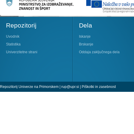
Repozitorij
Dela
Uvodnik
Iskanje
Statistika
Brskanje
Univerzitetne strani
Oddaja zaključnega dela
Repozitorij Univerze na Primorskem |
rup@upr.si
|
Piškotki in zasebnost