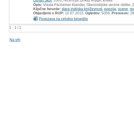
Lenart Škof
, 2002, recenzija, prikaz knjige, kritika
Opis:
Vlasta Pacheiner-Klander, Staroindijske verzne oblike, Z
Ključne besede:
stara indijska književnost
,
poezija
,
ocene
,
re
Objavljeno v RUP:
10.07.2015;
Ogledov:
5056;
Prenosov:
2
Povezava na celotno besedilo
1 - 1 / 1
Na vrh