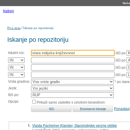
Naša 
Natisni
/
Prva stran
Iskanje po repozitoriju
Iskanje po repozitoriju
Iskalni niz:
išči po
išči po
išči po
išči po
Vrsta gradiva:
* po stare
Jezik:
Išči po:
Opcije:
Prikaži samo zadetke s celotnim besedilom
Ponastavi
1.
Vlasta Pacheiner-Klander, Staroindijske verzne oblike