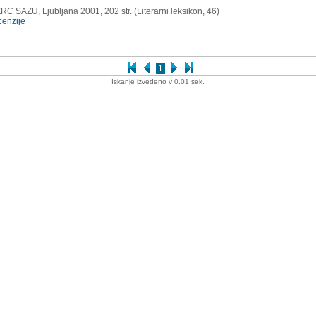
RC SAZU, Ljubljana 2001, 202 str. (Literarni leksikon, 46)
cenzije
8
1
Iskanje izvedeno v 0.01 sek.