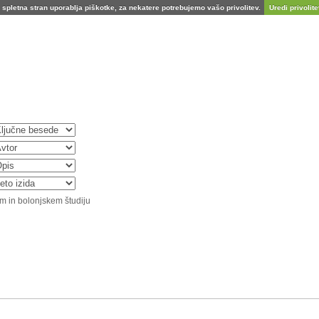
spletna stran uporablja piškotke, za nekatere potrebujemo vašo privolitev.
Uredi privolitev
m in bolonjskem študiju