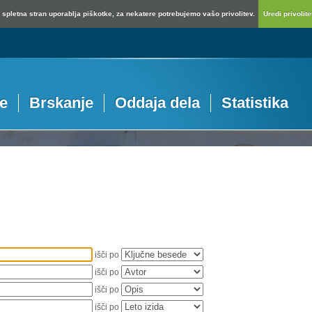
spletna stran uporablja piškotke, za nekatere potrebujemo vašo privolitev.
Uredi privolitev
je
Brskanje
Oddaja dela
Statistika
išči po
išči po
išči po
išči po