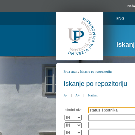
Naša 
ENG
Iskan
/
Prva stran
Iskanje po repozitoriju
Iskanje po repozitoriju
A-
|
A+
|
Natisni
Iskalni niz: