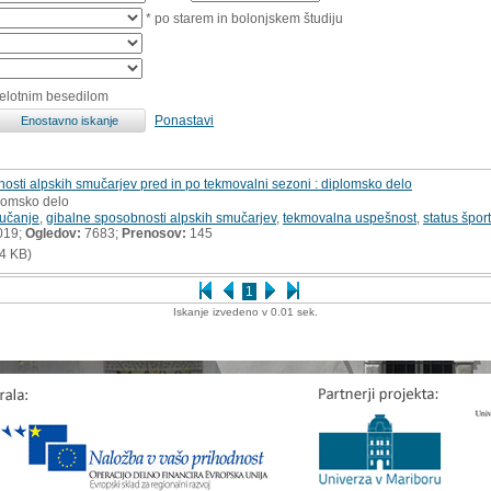
* po starem in bolonjskem študiju
celotnim besedilom
Ponastavi
osti alpskih smučarjev pred in po tekmovalni sezoni : diplomsko delo
plomsko delo
učanje
,
gibalne sposobnosti alpskih smučarjev
,
tekmovalna uspešnost
,
status špor
019;
Ogledov:
7683;
Prenosov:
145
4 KB)
1
Iskanje izvedeno v 0.01 sek.