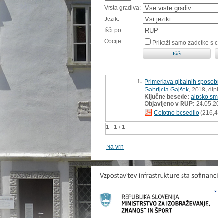
Vrsta gradiva:
Jezik:
Išči po:
Opcije:
Prikaži samo zadetke s 
1.
Primerjava gibalnih sposobn
Gabrijela Gajšek
, 2018, di
Ključne besede:
alpsko sm
Objavljeno v RUP:
24.05.2
Celotno besedilo
(216,4
1 - 1 / 1
Na vrh