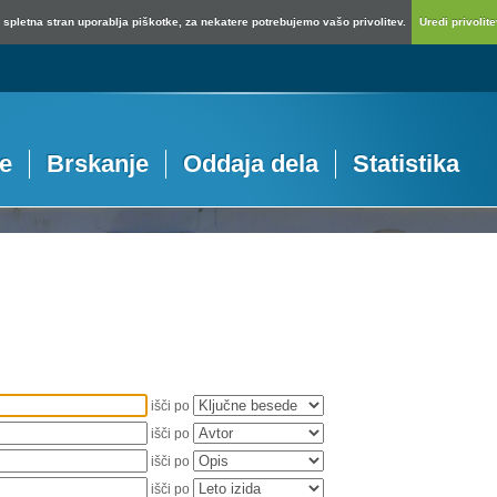
spletna stran uporablja piškotke, za nekatere potrebujemo vašo privolitev.
Uredi privolitev
je
Brskanje
Oddaja dela
Statistika
išči po
išči po
išči po
išči po