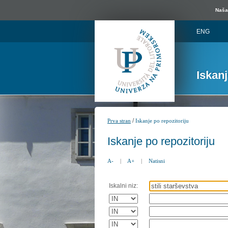
Naša 
ENG
Iskan
/
Prva stran
Iskanje po repozitoriju
Iskanje po repozitoriju
A-
|
A+
|
Natisni
Iskalni niz: