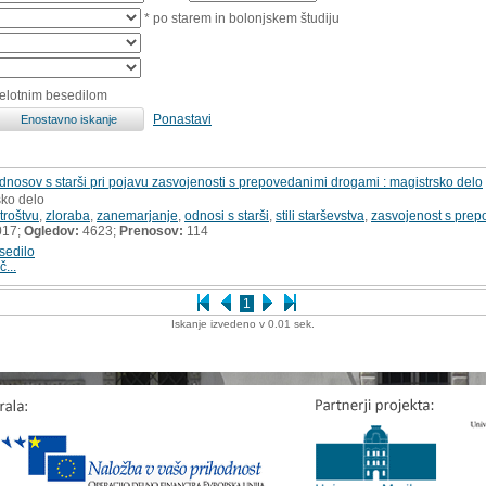
* po starem in bolonjskem študiju
celotnim besedilom
Ponastavi
odnosov s starši pri pojavu zasvojenosti s prepovedanimi drogami : magistrsko delo
sko delo
troštvu
,
zloraba
,
zanemarjanje
,
odnosi s starši
,
stili starševstva
,
zasvojenost s pre
017;
Ogledov:
4623;
Prenosov:
114
sedilo
č...
1
Iskanje izvedeno v 0.01 sek.