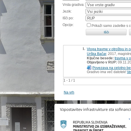
Vrsta gradiva:
Jezik:
Išči po:
Opcije:
Prikaži samo zadetke s 
1.
Vloga travme v otroštvu in 
Urška Bačar
, 2017, magistr
Ključne besede:
travma v o
Objavljeno v RUP:
09.11.2
Povezava na celotno be
Gradivo ima več datotek!
Ve
1 - 1 / 1
Na vrh