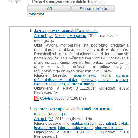
Opcije:
Prikaži samo zadetke s celotnim besedilom
Ponastavi
1.
Javna uprava v računalniškem oblaku
Anton Ujčič
,
Viktorija Florjančič
, 2017, znanstvena
monografija
Opis:
Avtorja monografije sta podrobno predstavila
računalništvo v oblaku, od prvih začetkov do danes.
Predstavljeni so različni storitveni modeli ter ekonomski
pomen vključevanja računalništva v oblaku v poslovanje
javne uprave. Knjiga ponuja tudi prikaz razvoja javnih
uprav v različnih državah ter prikaz uvajanja
računalniškega oblaka v slovenski javni upravi.
Ključne besede:
računalništvo
,
javna uprava
,
računalništvo v oblaku
,
poslovanje javne uprave
,
ekonomski pomen
,
storitveni modeli
Objavljeno v RUP:
07.11.2021;
Ogledov:
4396;
Prenosov:
43
Celotno besedilo
(1,95 MB)
2.
Storitve javne uprave v računalniškem oblaku :
magistrska naloga
Anton Ujčič
, 2016, magistrsko delo
Ključne besede:
informatika
,
državni računalniški oblak
,
javna uprava
,
informacijska varnost
,
storitveni modeli
Objavljeno v RUP:
07.06.2021;
Ogledov:
7518;
Prenosov:
61