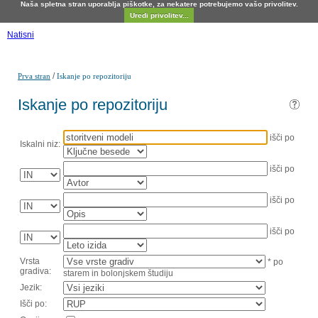
Naša spletna stran uporablja piškotke, za nekatere potrebujemo vašo privolitev.
Uredi privolitev...
Natisni
/
Prva stran
Iskanje po repozitoriju
Iskanje po repozitoriju
išči po
Iskalni niz:
išči po
išči po
išči po
Vrsta
* po
gradiva:
starem in bolonjskem študiju
Jezik:
Išči po: