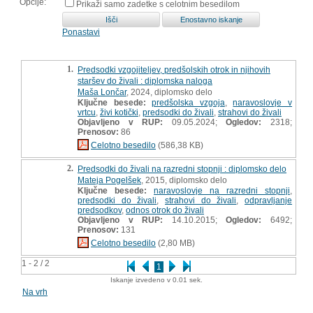
Opcije:
Prikaži samo zadetke s celotnim besedilom
Ponastavi
1.
Predsodki vzgojiteljev, predšolskih otrok in njihovih
staršev do živali : diplomska naloga
Maša Lončar
, 2024, diplomsko delo
Ključne besede:
predšolska vzgoja
,
naravoslovje v
vrtcu
,
živi kotički
,
predsodki do živali
,
strahovi do živali
Objavljeno v RUP:
09.05.2024;
Ogledov:
2318;
Prenosov:
86
Celotno besedilo
(586,38 KB)
2.
Predsodki do živali na razredni stopnji : diplomsko delo
Mateja Pogelšek
, 2015, diplomsko delo
Ključne besede:
naravoslovje na razredni stopnji
,
predsodki do živali
,
strahovi do živali
,
odpravljanje
predsodkov
,
odnos otrok do živali
Objavljeno v RUP:
14.10.2015;
Ogledov:
6492;
Prenosov:
131
Celotno besedilo
(2,80 MB)
1 - 2 / 2
1
Iskanje izvedeno v 0.01 sek.
Na vrh