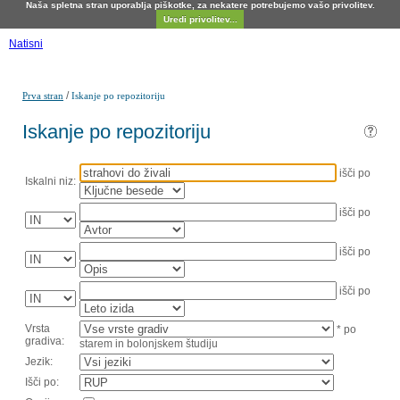
Naša spletna stran uporablja piškotke, za nekatere potrebujemo vašo privolitev.
Uredi privolitev...
Natisni
/
Prva stran
Iskanje po repozitoriju
Iskanje po repozitoriju
išči po
Iskalni niz:
išči po
išči po
išči po
Vrsta
* po
gradiva:
starem in bolonjskem študiju
Jezik:
Išči po: