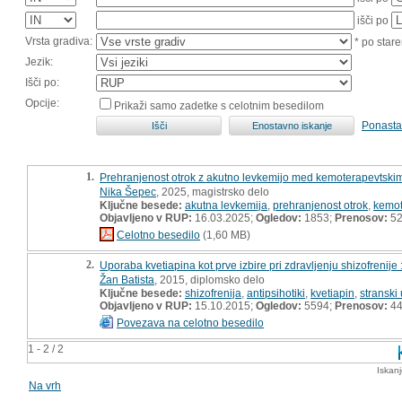
išči po
Vrsta gradiva:
* po stare
Jezik:
Išči po:
Opcije:
Prikaži samo zadetke s celotnim besedilom
Ponasta
1.
Prehranjenost otrok z akutno levkemijo med kemoterapevtskim 
Nika Šepec
, 2025, magistrsko delo
Ključne besede:
akutna levkemija
,
prehranjenost otrok
,
kemot
Objavljeno v RUP:
16.03.2025;
Ogledov:
1853;
Prenosov:
5
Celotno besedilo
(1,60 MB)
2.
Uporaba kvetiapina kot prve izbire pri zdravljenju shizofrenije
Žan Batista
, 2015, diplomsko delo
Ključne besede:
shizofrenija
,
antipsihotiki
,
kvetiapin
,
stranski 
Objavljeno v RUP:
15.10.2015;
Ogledov:
5594;
Prenosov:
4
Povezava na celotno besedilo
1 - 2 / 2
Iskan
Na vrh