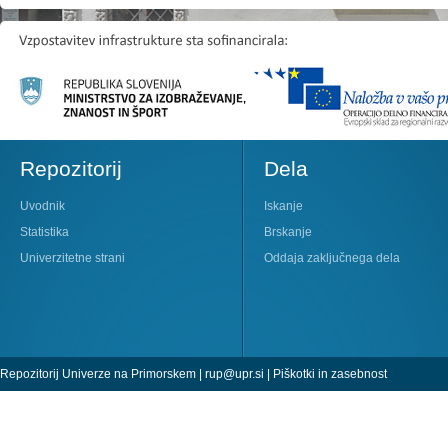
Repozitorij
Dela
Uvodnik
Iskanje
Statistika
Brskanje
Univerzitetne strani
Oddaja zaključnega dela
Repozitorij Univerze na Primorskem |
rup@upr.si
|
Piškotki in zasebnost