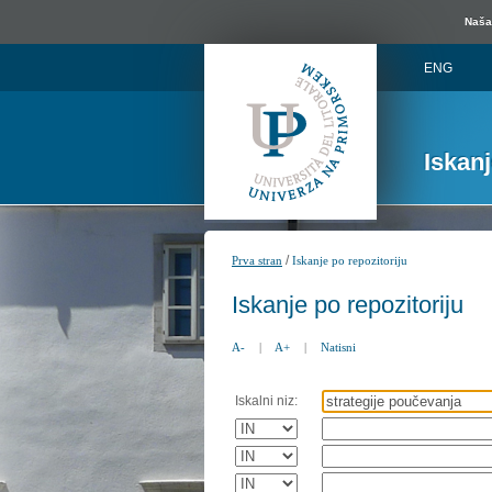
Naša 
ENG
Iskan
/
Prva stran
Iskanje po repozitoriju
Iskanje po repozitoriju
A-
|
A+
|
Natisni
Iskalni niz: