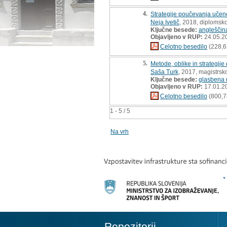
4.
Strategije poučevanja učen
Neja Ivetič
, 2018, diplomsk
Ključne besede:
angleščin
Objavljeno v RUP:
24.05.2
Celotno besedilo
(228,6
5.
Metode, oblike in strategij
Saša Turk
, 2017, magistrsk
Ključne besede:
glasbena 
Objavljeno v RUP:
17.01.2
Celotno besedilo
(800,7
1 - 5 / 5
Na vrh
Repozitorij