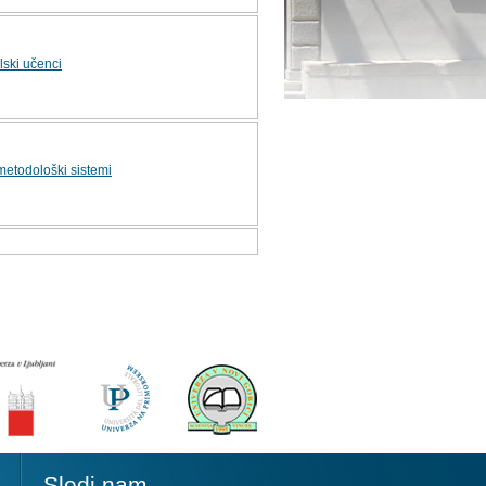
ski učenci
metodološki sistemi
Sledi nam