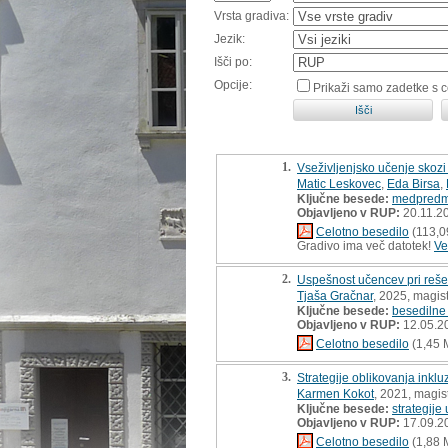
Vrsta gradiva:
Jezik:
Išči po:
Opcije:
Prikaži samo zadetke s 
1.
Vseživljenjsko učenje skozi
Matic Leskovec
,
Eda Birsa
,
Ključne besede:
medpredm
Objavljeno v RUP:
20.11.2
Celotno besedilo
(113,0
Gradivo ima več datotek!
Ve
2.
Uspešnost učencev pri rešev
Tjaša Gračnar
, 2025, magis
Ključne besede:
besedilne
Objavljeno v RUP:
12.05.2
Celotno besedilo
(1,45 
3.
Strategije oblikovanja inkl
Karmen Kokot
, 2021, magis
Ključne besede:
strategije
Objavljeno v RUP:
17.09.2
Celotno besedilo
(1,88 