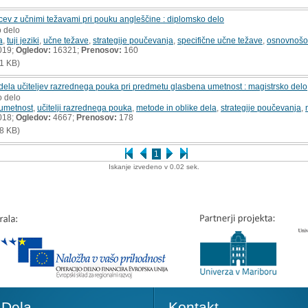
cev z učnimi težavami pri pouku angleščine : diplomsko delo
o delo
a
,
tuji jeziki
,
učne težave
,
strategije poučevanja
,
specifične učne težave
,
osnovnošol
019;
Ogledov:
16321;
Prenosov:
160
1 KB)
e dela učiteljev razrednega pouka pri predmetu glasbena umetnost : magistrsko delo
o delo
umetnost
,
učitelji razrednega pouka
,
metode in oblike dela
,
strategije poučevanja
,
018;
Ogledov:
4667;
Prenosov:
178
8 KB)
1
Iskanje izvedeno v 0.02 sek.
Dela
Kontakt