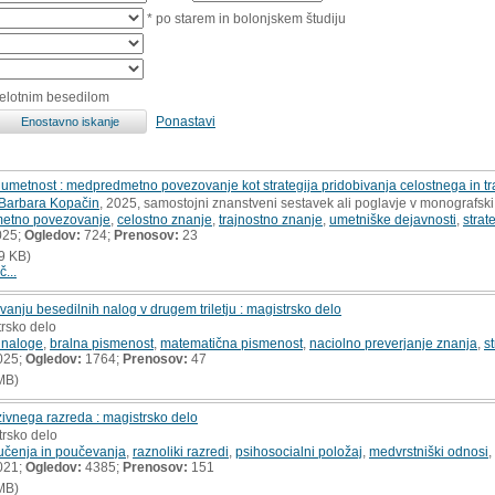
* po starem in bolonjskem študiju
celotnim besedilom
Ponastavi
 umetnost : medpredmetno povezovanje kot strategija pridobivanja celostnega in t
Barbara Kopačin
, 2025, samostojni znanstveni sestavek ali poglavje v monografski 
etno povezovanje
,
celostno znanje
,
trajnostno znanje
,
umetniške dejavnosti
,
strat
025;
Ogledov:
724;
Prenosov:
23
9 KB)
č...
anju besedilnih nalog v drugem triletju : magistrsko delo
trsko delo
 naloge
,
bralna pismenost
,
matematična pismenost
,
naciolno preverjanje znanja
,
s
025;
Ogledov:
1764;
Prenosov:
47
MB)
uzivnega razreda : magistrsko delo
trsko delo
 učenja in poučevanja
,
raznoliki razredi
,
psihosocialni položaj
,
medvrstniški odnosi
,
021;
Ogledov:
4385;
Prenosov:
151
MB)