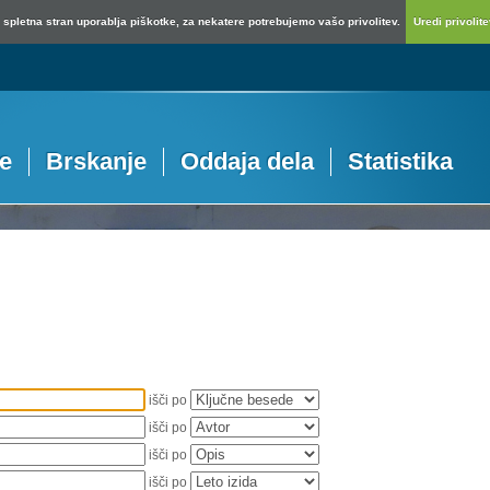
spletna stran uporablja piškotke, za nekatere potrebujemo vašo privolitev.
Uredi privolitev
je
Brskanje
Oddaja dela
Statistika
išči po
išči po
išči po
išči po