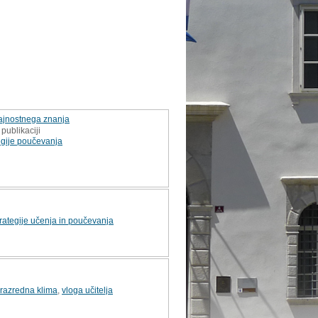
rajnostnega znanja
publikaciji
egije poučevanja
trategije učenja in poučevanja
razredna klima
,
vloga učitelja